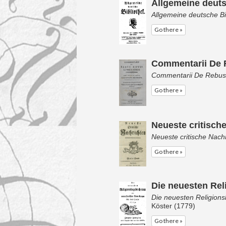
Allgemeine deuts
Allgemeine deutsche Bi
Go there »
Commentarii De R
Commentarii De Rebus N
Go there »
Neueste critisch
Neueste critische Nach
Go there »
Die neuesten Rel
Die neuesten Religion
Köster (1779)
Go there »