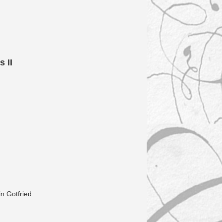
 II
in Gotfried