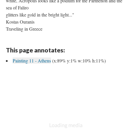
white, Acropolis looks like a podium for the Parthenon and the
sea of Faliro
glitters like gold in the bright light..."
Kostas Ouranis
Traveling in Greece
This page annotates:
Painting 11 - Athens
(x:89% y:1% w:10% h:11%)