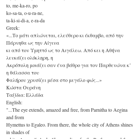
to, me-ka-ro, po
ko-sa-ta, o-u-ra-ne,
ta-ki-si-di-a, e-ra-da
Greek:
«...Το μάτι απλώνεται, ελεύθερο κι έκθαμβο, από την
Πάρνηθα ως την Αίγινα
κι από τον Υμηττό ως το Αιγάλεω. Από κει η Αθήνα
λευκάζει ολόκληρη, η
Ακρόπολη μοιάζει σαν ένα βάθρο για τον Παρθενώνα κ’
η θάλασσα του
Φαλήρου χρυσίζει μέσα στο μεγάλο φώς...»
Κώστα Ουράνη
Ταξίδια: Ελλάδα
English:
"...The eye extends, amazed and free, from Parnitha to Aegina
and from
Hymettus to Egaleo. From there, the whole city of Athens shines
in shades of