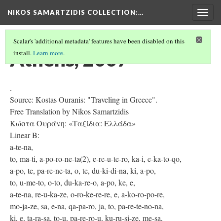
NIKOS SAMARTZIDIS COLLECTION
:…
Togg
navig
Scalar's 'additional metadata' features have been disabled on this
Athens, 2007
install.
Learn more
.
.
Source: Kostas Ouranis: "Traveling in Greece".
Free Translation by Nikos Samartzidis
Κώστα Ουράνη: «Ταξίδια: Ελλάδα»
Linear B:
a-te-na,
to, ma-ti, a-po-ro-ne-ta(2), e-re-u-te-ro, ka-i, e-ka-to-qo,
a-po, te, pa-re-ne-ta, o, te, du-ki-di-na, ki, a-po,
to, u-me-to, o-to, du-ka-re-o, a-po, ke, e,
a-te-na, re-u-ka-ze, o-ro-ke-re-re, e, a-ko-ro-po-re,
mo-ja-ze, sa, e-na, qa-pa-ro, ja, to, pa-re-te-no-na,
ki, e, ta-ra-sa, to-u, pa-re-ro-u, ku-ru-si-ze, me-sa,