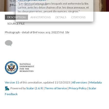
“Les deux vaisseaux dans lesquels est enfermée la Ste.
Larme, avec les deux chaines d’or, les deux anneaux, et
les deux pierreries, pesant dix ounces, six gros.”
DESCRIPTION
ANNOTATIONS
DETAILS
CITATIONS
SOURCE FILE
Photograph - detail of Bnf nouv. acq. 20225 fol. 18r
Version 11
of this annotation, updated 11/13/2023
|
All versions
|
Metadata
Powered by
Scalar
(
2.6.9
) |
Terms of Service
|
Privacy Policy
|
Scalar
Feedback