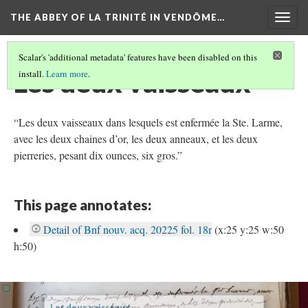
THE ABBEY OF LA TRINITÉ IN VENDÔME…
Togg
navig
Scalar's 'additional metadata' features have been disabled on this
Les deux vaisseaux
install.
Learn more
.
“Les deux vaisseaux dans lesquels est enfermée la Ste. Larme,
avec les deux chaines d’or, les deux anneaux, et les deux
pierreries, pesant dix ounces, six gros.”
This page annotates:
Detail of Bnf nouv. acq. 20225 fol. 18r
(x:25 y:25 w:50
h:50)
Les deux vaisseaux