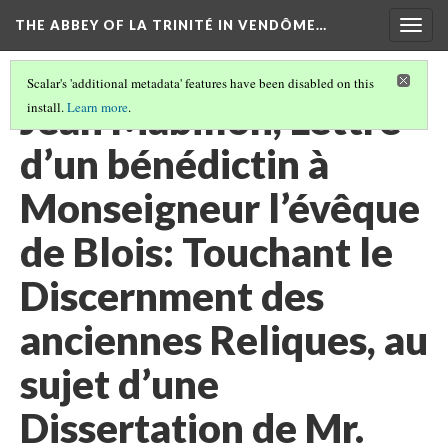
THE ABBEY OF LA TRINITÉ IN VENDÔME…
Togg
navig
Scalar's 'additional metadata' features have been disabled on this
Jean Mabillon, Lettre
install.
Learn more
.
d’un bénédictin à
Monseigneur l’évêque
de Blois: Touchant le
Discernment des
anciennes Reliques, au
sujet d’une
Dissertation de Mr.