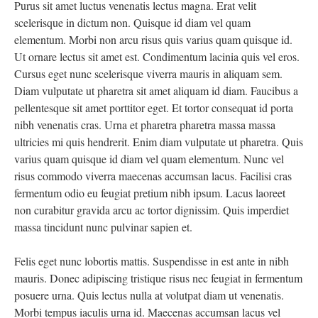
Purus sit amet luctus venenatis lectus magna. Erat velit
scelerisque in dictum non. Quisque id diam vel quam
elementum. Morbi non arcu risus quis varius quam quisque id.
Ut ornare lectus sit amet est. Condimentum lacinia quis vel eros.
Cursus eget nunc scelerisque viverra mauris in aliquam sem.
Diam vulputate ut pharetra sit amet aliquam id diam. Faucibus a
pellentesque sit amet porttitor eget. Et tortor consequat id porta
nibh venenatis cras. Urna et pharetra pharetra massa massa
ultricies mi quis hendrerit. Enim diam vulputate ut pharetra. Quis
varius quam quisque id diam vel quam elementum. Nunc vel
risus commodo viverra maecenas accumsan lacus. Facilisi cras
fermentum odio eu feugiat pretium nibh ipsum. Lacus laoreet
non curabitur gravida arcu ac tortor dignissim. Quis imperdiet
massa tincidunt nunc pulvinar sapien et.
Felis eget nunc lobortis mattis. Suspendisse in est ante in nibh
mauris. Donec adipiscing tristique risus nec feugiat in fermentum
posuere urna. Quis lectus nulla at volutpat diam ut venenatis.
Morbi tempus iaculis urna id. Maecenas accumsan lacus vel