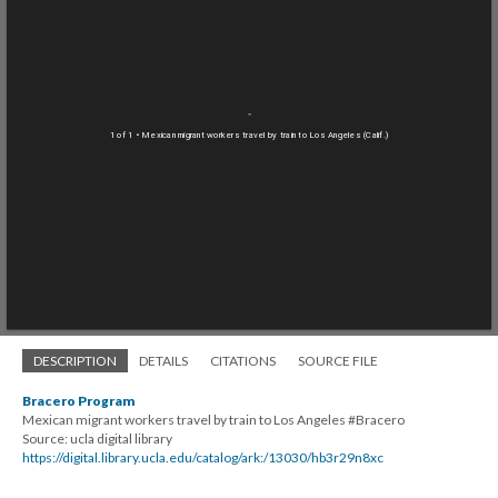
1 of 1
• Mexican migrant workers travel by train to Los Angeles (Calif.)
DESCRIPTION
DETAILS
CITATIONS
SOURCE FILE
Bracero Program
Mexican migrant workers travel by train to Los Angeles #Bracero
Source: ucla digital library
https://digital.library.ucla.edu/catalog/ark:/13030/hb3r29n8xc