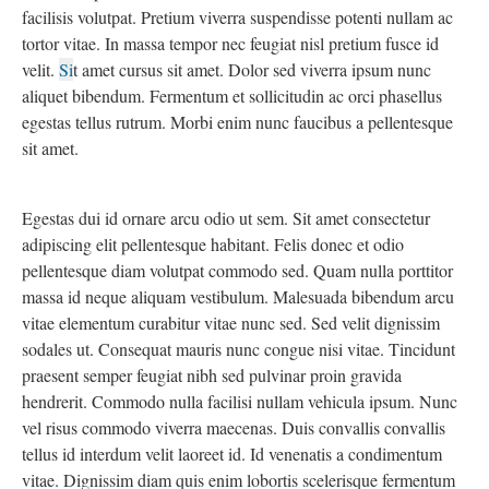
facilisis volutpat. Pretium viverra suspendisse potenti nullam ac
tortor vitae. In massa tempor nec feugiat nisl pretium fusce id
velit.
Si
t amet cursus sit amet. Dolor sed viverra ipsum nunc
aliquet bibendum. Fermentum et sollicitudin ac orci phasellus
egestas tellus rutrum. Morbi enim nunc faucibus a pellentesque
sit amet.
Egestas dui id ornare arcu odio ut sem. Sit amet consectetur
adipiscing elit pellentesque habitant. Felis donec et odio
pellentesque diam volutpat commodo sed. Quam nulla porttitor
massa id neque aliquam vestibulum. Malesuada bibendum arcu
vitae elementum curabitur vitae nunc sed. Sed velit dignissim
sodales ut. Consequat mauris nunc congue nisi vitae. Tincidunt
praesent semper feugiat nibh sed pulvinar proin gravida
hendrerit. Commodo nulla facilisi nullam vehicula ipsum. Nunc
vel risus commodo viverra maecenas. Duis convallis convallis
tellus id interdum velit laoreet id. Id venenatis a condimentum
vitae. Dignissim diam quis enim lobortis scelerisque fermentum