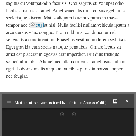
sagittis eu volutpat odio facilisis. Orci sagittis eu volutpat odio
facilisis mauris sit amet. Amet venenatis urna cursus eget nunc
scelerisque viverra. Mattis aliquam faucibus purus in massa
tempor nec f
eugi
at nisl. Nulla facilisi nullam vehicula ipsum a
arcu cursus vitae congue. Proin nibh nisl condimentum id
venenatis a condimentum. Phasellus vestibulum lorem sed risus.
Eget gravida cum sociis natoque penatibus. Ornare lectus sit
amet est placerat in egestas erat imperdiet. Elit duis tristique
sollicitudin nibh. Aliquet nec ullamcorper sit amet risus nullam
eget. Lobortis mattis aliquam faucibus purus in massa tempor
nec feugiat.
Mirador
Mexican migrant workers travel by train to Los Angeles (Calif.)
viewer
Mexican migrant workers travel by train to Los Angeles (Calif.)