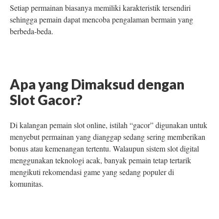
Setiap permainan biasanya memiliki karakteristik tersendiri
sehingga pemain dapat mencoba pengalaman bermain yang
berbeda-beda.
Apa yang Dimaksud dengan
Slot Gacor?
Di kalangan pemain slot online, istilah “gacor” digunakan untuk
menyebut permainan yang dianggap sedang sering memberikan
bonus atau kemenangan tertentu. Walaupun sistem slot digital
menggunakan teknologi acak, banyak pemain tetap tertarik
mengikuti rekomendasi game yang sedang populer di
komunitas.