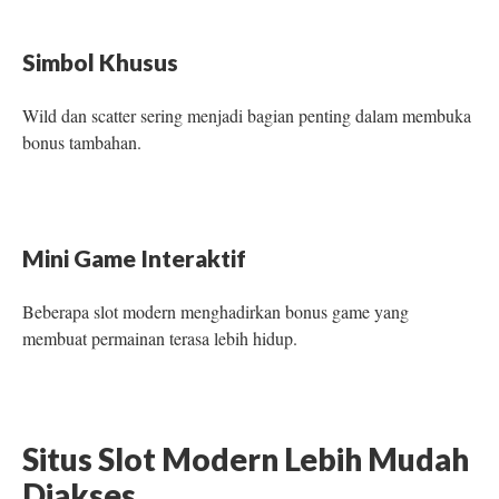
Simbol Khusus
Wild dan scatter sering menjadi bagian penting dalam membuka
bonus tambahan.
Mini Game Interaktif
Beberapa slot modern menghadirkan bonus game yang
membuat permainan terasa lebih hidup.
Situs Slot Modern Lebih Mudah
Diakses