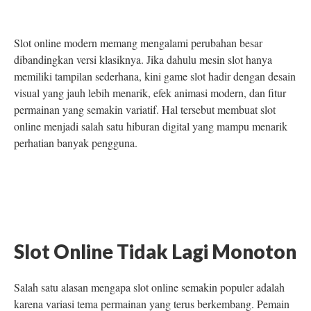
Slot online modern memang mengalami perubahan besar
dibandingkan versi klasiknya. Jika dahulu mesin slot hanya
memiliki tampilan sederhana, kini game slot hadir dengan desain
visual yang jauh lebih menarik, efek animasi modern, dan fitur
permainan yang semakin variatif. Hal tersebut membuat slot
online menjadi salah satu hiburan digital yang mampu menarik
perhatian banyak pengguna.
Slot Online Tidak Lagi Monoton
Salah satu alasan mengapa slot online semakin populer adalah
karena variasi tema permainan yang terus berkembang. Pemain