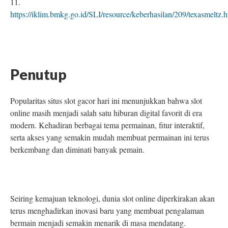
https://iklim.bmkg.go.id/SLI/resource/keberhasilan/209/texasmeltz.h
Penutup
Popularitas situs slot gacor hari ini menunjukkan bahwa slot
online masih menjadi salah satu hiburan digital favorit di era
modern. Kehadiran berbagai tema permainan, fitur interaktif,
serta akses yang semakin mudah membuat permainan ini terus
berkembang dan diminati banyak pemain.
Seiring kemajuan teknologi, dunia slot online diperkirakan akan
terus menghadirkan inovasi baru yang membuat pengalaman
bermain menjadi semakin menarik di masa mendatang.