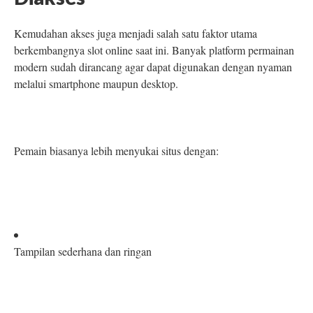
Kemudahan akses juga menjadi salah satu faktor utama
berkembangnya slot online saat ini. Banyak platform permainan
modern sudah dirancang agar dapat digunakan dengan nyaman
melalui smartphone maupun desktop.
Pemain biasanya lebih menyukai situs dengan:
Tampilan sederhana dan ringan