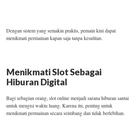
Dengan sistem yang semakin praktis, pemain kini dapat
menikmati permainan kapan saja tanpa kesulitan.
Menikmati Slot Sebagai
Hiburan Digital
Bagi sebagian orang, slot online menjadi sarana hiburan santai
untuk mengisi waktu luang. Karena itu, penting untuk
menikmati permainan secara seimbang dan tidak berlebihan.