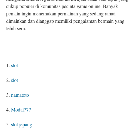
cukup populer di komunitas pecinta game online. Banyak
pemain ingin menemukan permainan yang sedang ramai
dimainkan dan dianggap memiliki pengalaman bermain yang
lebih seru.
slot
slot
namatoto
Modal777
slot jepang