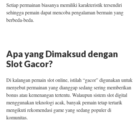
Setiap permainan biasanya memiliki karakteristik tersendiri
sehingga pemain dapat mencoba pengalaman bermain yang
berbeda-beda.
Apa yang Dimaksud dengan
Slot Gacor?
Di kalangan pemain slot online, istilah “gacor” digunakan untuk
menyebut permainan yang dianggap sedang sering memberikan
bonus atau kemenangan tertentu. Walaupun sistem slot digital
menggunakan teknologi acak, banyak pemain tetap tertarik
mengikuti rekomendasi game yang sedang populer di
komunitas.