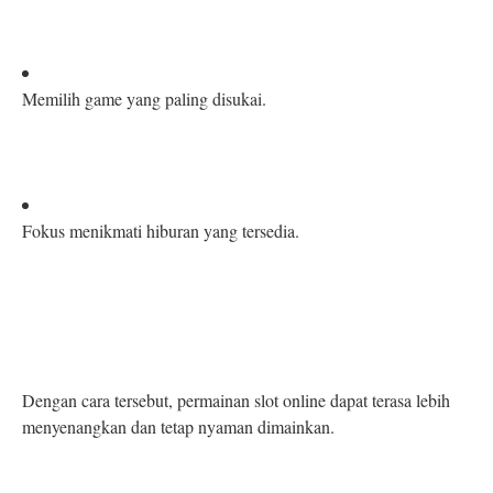
Memilih game yang paling disukai.
Fokus menikmati hiburan yang tersedia.
Dengan cara tersebut, permainan slot online dapat terasa lebih
menyenangkan dan tetap nyaman dimainkan.