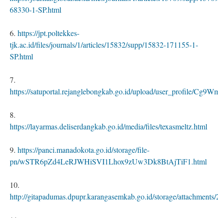
68330-1-SP.html
https://jpt.poltekkes-
tjk.ac.id/files/journals/1/articles/15832/supp/15832-171155-1-
SP.html
https://satuportal.rejanglebongkab.go.id/upload/user_prof
https://layarmas.deliserdangkab.go.id/media/files/texasmeltz.html
https://panci.manadokota.go.id/storage/file-
pn/wSTR6pZd4LeRJWHiSVI1Lhox9zUw3Dk8BtAjTiF1.html
http://gitapadumas.dpupr.karangasemkab.go.id/storage/attachment