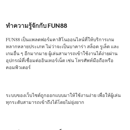
ทำความรู้จักกับ FUN88
FUN88 เป็นแพลตฟอร์มคาสิโนออนไลน์ที่ให้บริการเกม
หลากหลายประเภท ไม่ว่าจะเป็นบาคาร่า สล็อต รูเล็ต และ
เกมอื่น ๆ อีกมากมาย ผู้เล่นสามารถเข้าใช้งานได้ง่ายผ่าน
อุปกรณ์ที่เชื่อมต่ออินเทอร์เน็ต เช่น โทรศัพท์มือถือหรือ
คอมพิวเตอร์
ระบบของเว็บไซต์ถูกออกแบบมาให้ใช้งานง่าย เพื่อให้ผู้เล่น
ทุกระดับสามารถเข้าถึงได้โดยไม่ยุ่งยาก