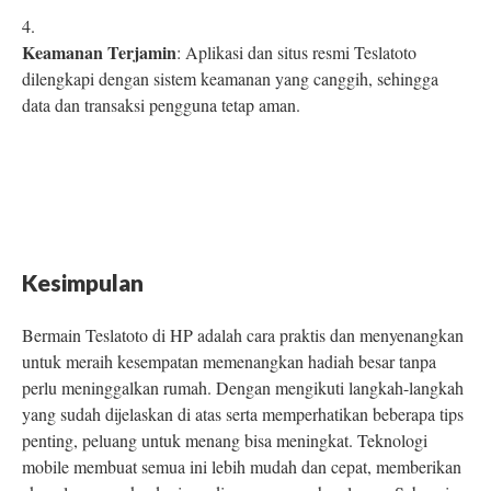
Keamanan Terjamin
: Aplikasi dan situs resmi Teslatoto
dilengkapi dengan sistem keamanan yang canggih, sehingga
data dan transaksi pengguna tetap aman.
Kesimpulan
Bermain Teslatoto di HP adalah cara praktis dan menyenangkan
untuk meraih kesempatan memenangkan hadiah besar tanpa
perlu meninggalkan rumah. Dengan mengikuti langkah-langkah
yang sudah dijelaskan di atas serta memperhatikan beberapa tips
penting, peluang untuk menang bisa meningkat. Teknologi
mobile membuat semua ini lebih mudah dan cepat, memberikan