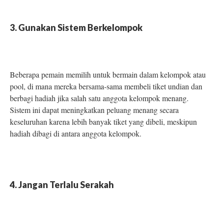
3. Gunakan Sistem Berkelompok
Beberapa pemain memilih untuk bermain dalam kelompok atau
pool, di mana mereka bersama-sama membeli tiket undian dan
berbagi hadiah jika salah satu anggota kelompok menang.
Sistem ini dapat meningkatkan peluang menang secara
keseluruhan karena lebih banyak tiket yang dibeli, meskipun
hadiah dibagi di antara anggota kelompok.
4. Jangan Terlalu Serakah