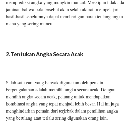
memprediksi angka yang mungkin muncul. Meskipun tidak ada
jaminan bahwa pola tersebut akan selalu akurat, mempelajari
hasil-hasil sebelumnya dapat memberi gambaran tentang angka
mana yang sering muncul.
2. Tentukan Angka Secara Acak
Salah satu cara yang banyak digunakan oleh pemain
berpengalaman adalah memilih angka secara acak. Dengan
memilih angka secara acak, peluang untuk mendapatkan
kombinasi angka yang tepat menjadi lebih besar. Hal ini juga
menghindarkan pemain dari terjebak dalam pemilihan angka
yang berulang atau terlalu sering digunakan orang lain.