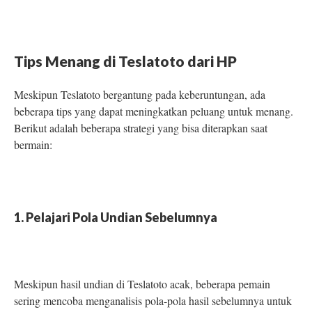
Tips Menang di Teslatoto dari HP
Meskipun Teslatoto bergantung pada keberuntungan, ada
beberapa tips yang dapat meningkatkan peluang untuk menang.
Berikut adalah beberapa strategi yang bisa diterapkan saat
bermain:
1. Pelajari Pola Undian Sebelumnya
Meskipun hasil undian di Teslatoto acak, beberapa pemain
sering mencoba menganalisis pola-pola hasil sebelumnya untuk