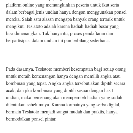
platform online yang memungkinkan peserta untuk ikut serta
dalam berbagai jenis undian hanya dengan menggunakan ponsel
mereka. Salah satu alasan mengapa banyak orang tertarik untuk
mengikuti Teslatoto adalah karena hadiah-hadiah besar yang
bisa dimenangkan. Tak hanya itu, proses pendaftaran dan
berpartisipasi dalam undian ini pun terbilang sederhana.
Pada dasarnya, Teslatoto memberi kesempatan bagi setiap orang
untuk meraih kemenangan hanya dengan memilih angka atau
kombinasi yang tepat. Angka-angka tersebut akan dipilih secara
acak, dan jika kombinasi yang dipilih sesuai dengan hasil
undian, maka pemenang akan memperoleh hadiah yang sudah
ditentukan sebelumnya. Karena formatnya yang serba digital,
bermain Teslatoto menjadi sangat mudah dan praktis, hanya
bermodalkan ponsel pintar.