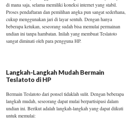
di mana saja, selama memiliki koneksi internet yang stabil.
Proses pendaftaran dan pemilihan angka pun sangat sederhana,
cukup menggunakan jari di layar sentuh. Dengan hanya
beberapa ketukan, seseorang sudah bisa memulai permainan
undian ini tanpa hambatan. Inilah yang membuat Teslatoto
sangat diminati oleh para pengguna HP.
Langkah-Langkah Mudah Bermain
Teslatoto di HP
Bermain Teslatoto dari ponsel tidaklah sulit. Dengan beberapa
langkah mudah, seseorang dapat mulai berpartisipasi dalam
undian ini. Berikut adalah langkah-langkah yang dapat diikuti
untuk memulai: