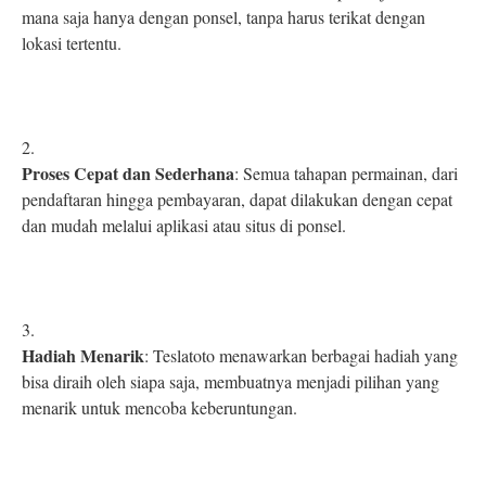
mana saja hanya dengan ponsel, tanpa harus terikat dengan
lokasi tertentu.
Proses Cepat dan Sederhana
: Semua tahapan permainan, dari
pendaftaran hingga pembayaran, dapat dilakukan dengan cepat
dan mudah melalui aplikasi atau situs di ponsel.
Hadiah Menarik
: Teslatoto menawarkan berbagai hadiah yang
bisa diraih oleh siapa saja, membuatnya menjadi pilihan yang
menarik untuk mencoba keberuntungan.