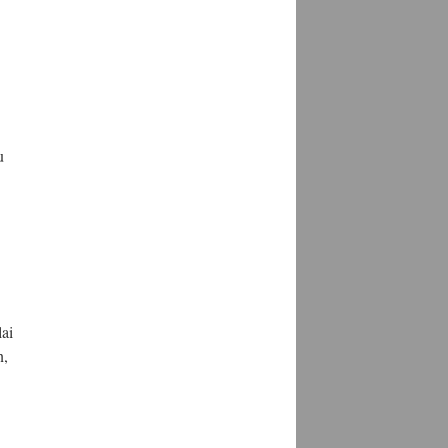
u
ai
n,