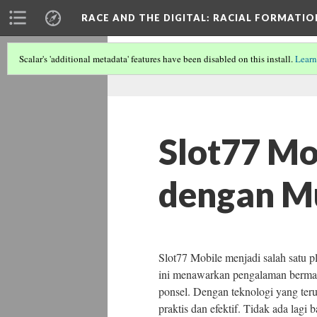
RACE AND THE DIGITAL
: RACIAL FORMATI
Scalar's 'additional metadata' features have been disabled on this install.
Learn
Slot77 Mo
dengan M
Slot77 Mobile menjadi salah satu p
ini menawarkan pengalaman bermain
ponsel. Dengan teknologi yang teru
praktis dan efektif. Tidak ada lag