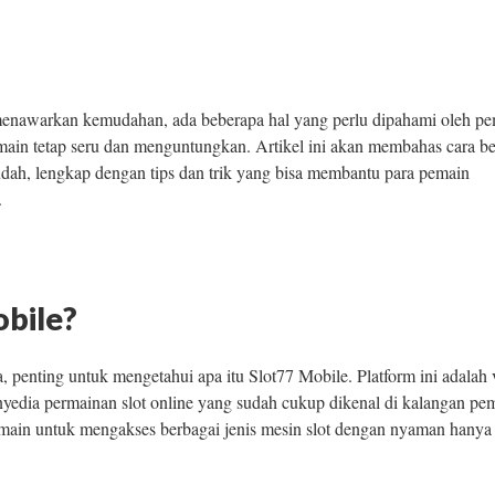
nawarkan kemudahan, ada beberapa hal yang perlu dipahami oleh pe
ain tetap seru dan menguntungkan. Artikel ini akan membahas cara b
dah, lengkap dengan tips dan trik yang bisa membantu para pemain
.
obile?
penting untuk mengetahui apa itu Slot77 Mobile. Platform ini adalah v
enyedia permainan slot online yang sudah cukup dikenal di kalangan pe
main untuk mengakses berbagai jenis mesin slot dengan nyaman hanya