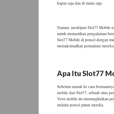
kapan saja dan di mana saja.
Namun, meskipun Slot77 Mobile me
untuk memastikan pengalaman berm
Slot77 Mobile di ponsel dengan mu
memaksimalkan permainan mereka
Apa Itu Slot77 M
Sebelum masuk ke cara bermainnya, 
mobile dari Slot77, sebuah situs p
Versi mobile ini memungkinkan pe
melalui ponsel pintar mereka.