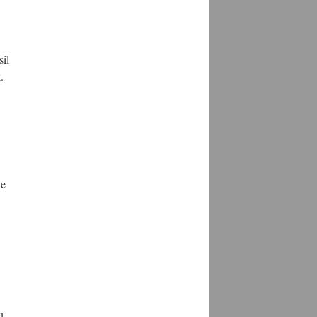
il
.
le
n