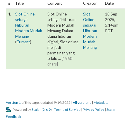
#
Title
Content
Creator
Date
1
Slot Online
Slot Online
Slot
18 Sep
sebagai
sebagai Hiburan
Online
2025,
Hiburan
Modern Mudah
sebagai
5:14pm
Modern Mudah
Menang Dalam
Hiburan
PDT
Menang
dunia hiburan
Modern
(
Current
)
digital, Slot online
Mudah
menjadi
Menang
permainan yang
selalu ...
[1960
chars]
Version 1
of this page, updated 9/19/2025
|
All versions
|
Metadata
Powered by
Scalar
(
2.6.9
) |
Terms of Service
|
Privacy Policy
|
Scalar
Feedback