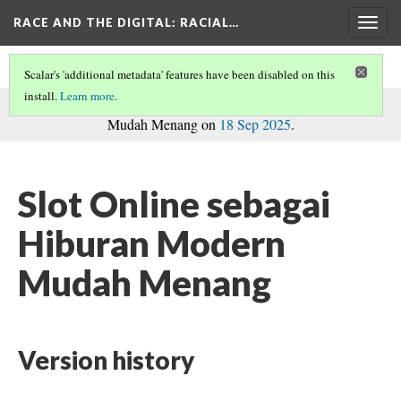
RACE AND THE DIGITAL
: RACIAL…
Togg
navig
Scalar's 'additional metadata' features have been disabled on this
install.
Learn more
.
This page was written by Slot Online sebagai Hiburan Modern
Mudah Menang on
18 Sep 2025
.
Slot Online sebagai
Hiburan Modern
Mudah Menang
Version history