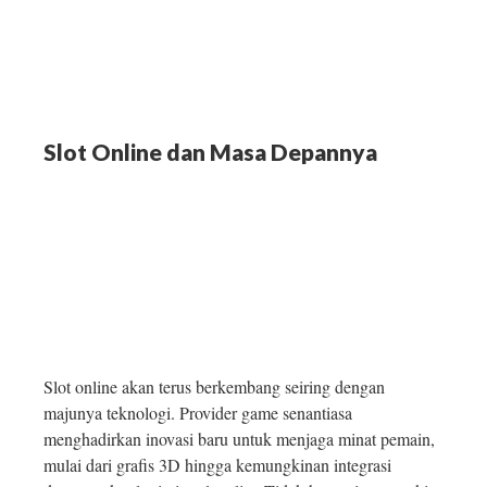
Slot Online dan Masa Depannya
Slot online akan terus berkembang seiring dengan
majunya teknologi. Provider game senantiasa
menghadirkan inovasi baru untuk menjaga minat pemain,
mulai dari grafis 3D hingga kemungkinan integrasi