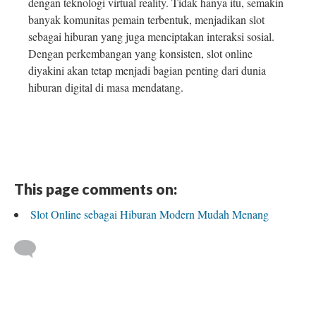
dengan teknologi virtual reality. Tidak hanya itu, semakin
banyak komunitas pemain terbentuk, menjadikan slot
sebagai hiburan yang juga menciptakan interaksi sosial.
Dengan perkembangan yang konsisten, slot online
diyakini akan tetap menjadi bagian penting dari dunia
hiburan digital di masa mendatang.
This page comments on:
Slot Online sebagai Hiburan Modern Mudah Menang