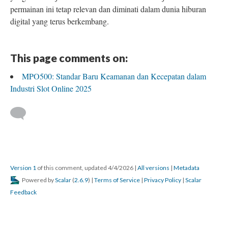
permainan ini tetap relevan dan diminati dalam dunia hiburan
digital yang terus berkembang.
This page comments on:
MPO500: Standar Baru Keamanan dan Kecepatan dalam
Industri Slot Online 2025
Version 1
of this comment, updated 4/4/2026
|
All versions
|
Metadata
Powered by
Scalar
(
2.6.9
) |
Terms of Service
|
Privacy Policy
|
Scalar
Feedback