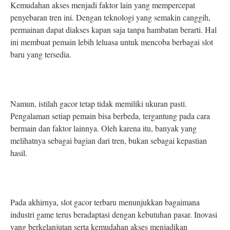
Kemudahan akses menjadi faktor lain yang mempercepat
penyebaran tren ini. Dengan teknologi yang semakin canggih,
permainan dapat diakses kapan saja tanpa hambatan berarti. Hal
ini membuat pemain lebih leluasa untuk mencoba berbagai slot
baru yang tersedia.
Namun, istilah gacor tetap tidak memiliki ukuran pasti.
Pengalaman setiap pemain bisa berbeda, tergantung pada cara
bermain dan faktor lainnya. Oleh karena itu, banyak yang
melihatnya sebagai bagian dari tren, bukan sebagai kepastian
hasil.
Pada akhirnya, slot gacor terbaru menunjukkan bagaimana
industri game terus beradaptasi dengan kebutuhan pasar. Inovasi
yang berkelanjutan serta kemudahan akses menjadikan