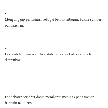
Menganggap permainan sebagai bentuk hiburan, bukan sumber
penghasilan.
Berhenti bermain apabila sudah mencapai batas yang telah
ditentukan.
Pendekatan tersebut dapat membantu menjaga pengalaman
bermain tetap positif.