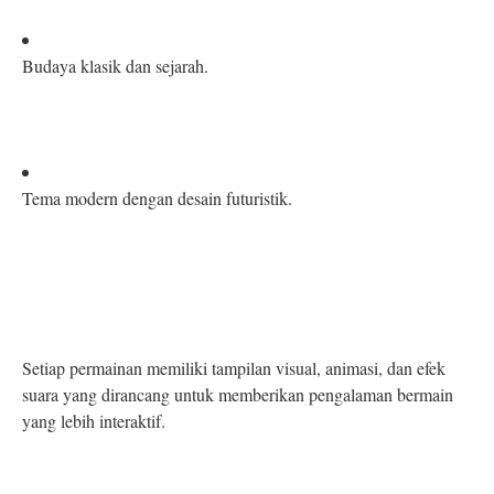
Budaya klasik dan sejarah.
Tema modern dengan desain futuristik.
Setiap permainan memiliki tampilan visual, animasi, dan efek
suara yang dirancang untuk memberikan pengalaman bermain
yang lebih interaktif.