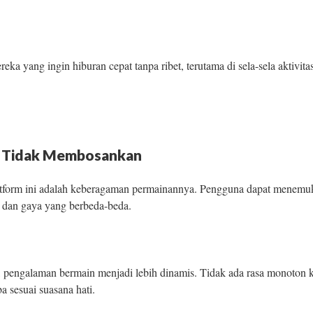
reka yang ingin hiburan cepat tanpa ribet, terutama di sela-sela aktivita
ng Tidak Membosankan
platform ini adalah keberagaman permainannya. Pengguna dapat menemu
 dan gaya yang berbeda-beda.
, pengalaman bermain menjadi lebih dinamis. Tidak ada rasa monoton 
a sesuai suasana hati.