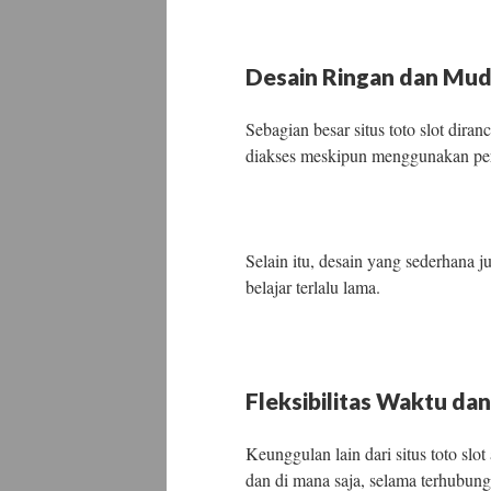
Desain Ringan dan Mud
Sebagian besar situs toto slot dir
diakses meskipun menggunakan pera
Selain itu, desain yang sederhana
belajar terlalu lama.
Fleksibilitas Waktu da
Keunggulan lain dari situs toto slo
dan di mana saja, selama terhubung