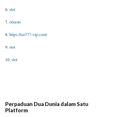
slot
olxtoto
https://iso777-vip.com/
slot
slot
Perpaduan Dua Dunia dalam Satu
Platform