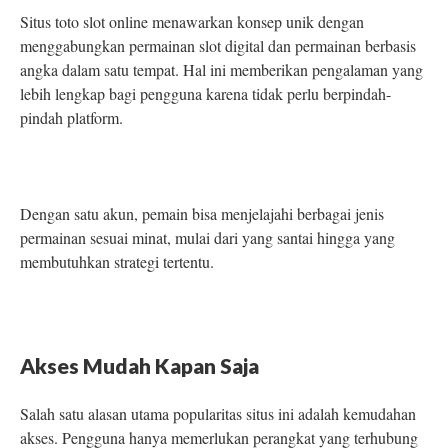
Situs toto slot online menawarkan konsep unik dengan
menggabungkan permainan slot digital dan permainan berbasis
angka dalam satu tempat. Hal ini memberikan pengalaman yang
lebih lengkap bagi pengguna karena tidak perlu berpindah-
pindah platform.
Dengan satu akun, pemain bisa menjelajahi berbagai jenis
permainan sesuai minat, mulai dari yang santai hingga yang
membutuhkan strategi tertentu.
Akses Mudah Kapan Saja
Salah satu alasan utama popularitas situs ini adalah kemudahan
akses. Pengguna hanya memerlukan perangkat yang terhubung