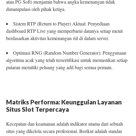
atau PG Soft) menjamin bahwa angka kemenangan tidak
dimanipulasi oleh pihak ketiga.
Sistem RTP (Return to Player) Aktual: Penyediaan
dashboard RTP Live yang memperbarui datanya setiap menit
berdasarkan aktivitas kemenangan riil di dalam server.
Optimasi RNG (Random Number Generator): Penggunaan
algoritma acak yang telah tersertifikasi untuk memastikan setiap
putaran memiliki peluang yang adil bagi semua pemain.
Matriks Performa: Keunggulan Layanan
Situs Slot Terpercaya
Kecepatan dan keamanan adalah indikator utama dari sebuah
situs yang dikelola secara profesional. Berikut adalah standar