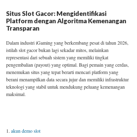
Situs Slot Gacor: Mengidentifikasi
Platform dengan Algoritma Kemenangan
Transparan
Dalam industri iGaming yang berkembang pesat di tahun 2026,
istilah slot gacor bukan lagi sekadar mitos, melainkan
representasi dari sebuah sistem yang memiliki tingkat
pengembalian (payout) yang optimal. Bagi pemain yang cerdas,
menemukan situs yang tepat berarti mencari platform yang
berani menampilkan data secara jujur dan memiliki infrastruktur
teknologi yang stabil untuk mendukung peluang kemenangan
maksimal.
akun demo slot