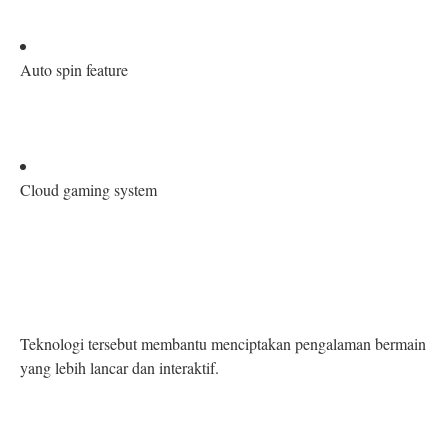
Auto spin feature
Cloud gaming system
Teknologi tersebut membantu menciptakan pengalaman bermain
yang lebih lancar dan interaktif.