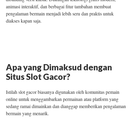
animasi interaktif, dan berbagai fitur tambahan membuat
pengalaman bermain menjadi lebih seru dan praktis untuk
diakses kapan saja.
Apa yang Dimaksud dengan
Situs Slot Gacor?
Istilah slot gacor biasanya digunakan oleh komunitas pemain
online untuk menggambarkan permainan atau platform yang
sedang ramai dimainkan dan dianggap memberikan pengalaman
bermain yang menarik.