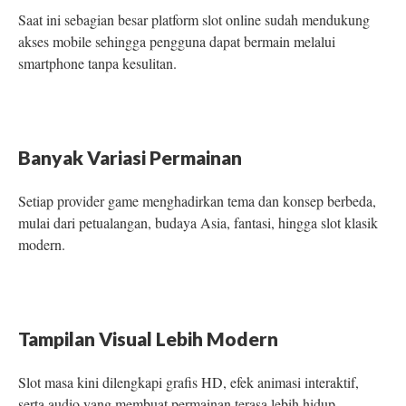
Saat ini sebagian besar platform slot online sudah mendukung
akses mobile sehingga pengguna dapat bermain melalui
smartphone tanpa kesulitan.
Banyak Variasi Permainan
Setiap provider game menghadirkan tema dan konsep berbeda,
mulai dari petualangan, budaya Asia, fantasi, hingga slot klasik
modern.
Tampilan Visual Lebih Modern
Slot masa kini dilengkapi grafis HD, efek animasi interaktif,
serta audio yang membuat permainan terasa lebih hidup.