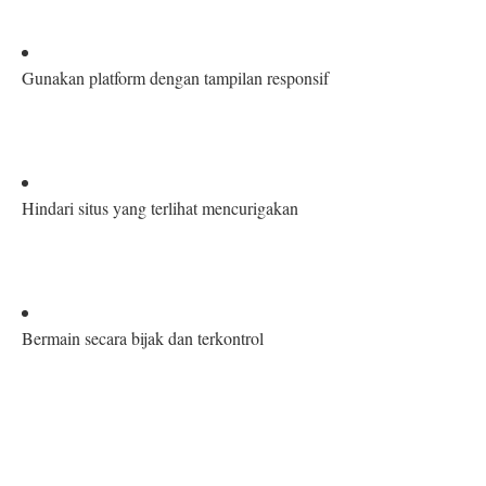
Gunakan platform dengan tampilan responsif
Hindari situs yang terlihat mencurigakan
Bermain secara bijak dan terkontrol