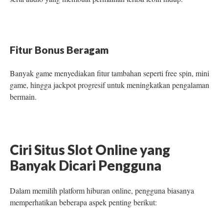
Fitur Bonus Beragam
Banyak game menyediakan fitur tambahan seperti free spin, mini
game, hingga jackpot progresif untuk meningkatkan pengalaman
bermain.
Ciri Situs Slot Online yang
Banyak Dicari Pengguna
Dalam memilih platform hiburan online, pengguna biasanya
memperhatikan beberapa aspek penting berikut: