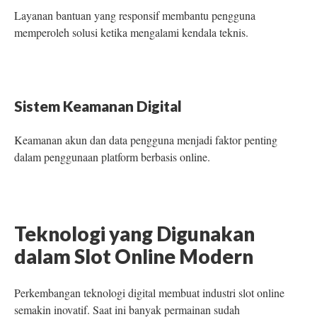
Layanan bantuan yang responsif membantu pengguna
memperoleh solusi ketika mengalami kendala teknis.
Sistem Keamanan Digital
Keamanan akun dan data pengguna menjadi faktor penting
dalam penggunaan platform berbasis online.
Teknologi yang Digunakan
dalam Slot Online Modern
Perkembangan teknologi digital membuat industri slot online
semakin inovatif. Saat ini banyak permainan sudah