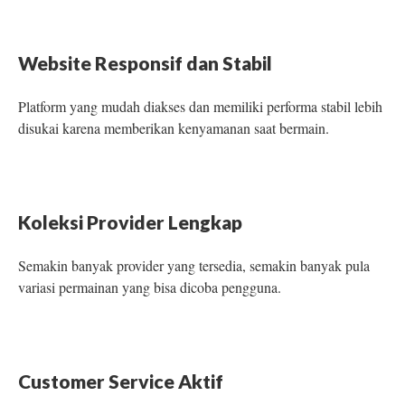
Website Responsif dan Stabil
Platform yang mudah diakses dan memiliki performa stabil lebih
disukai karena memberikan kenyamanan saat bermain.
Koleksi Provider Lengkap
Semakin banyak provider yang tersedia, semakin banyak pula
variasi permainan yang bisa dicoba pengguna.
Customer Service Aktif