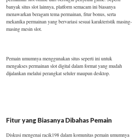
banyak situs slot lainnya, platform semacam ini biasanya
menawarkan beragam tema permainan, fitur bonus, serta
mekanika permainan yang bervariasi sesuai karakteristik masing-
masing mesin slot.
Pemain umumnya menggunakan situs seperti ini untuk
mengakses permainan slot digital dalam format yang mudah
dijalankan melalui perangkat seluler maupun desktop.
Fitur yang Biasanya Dibahas Pemain
Diskusi mengenai racik198 dalam komunitas pemain umumnya