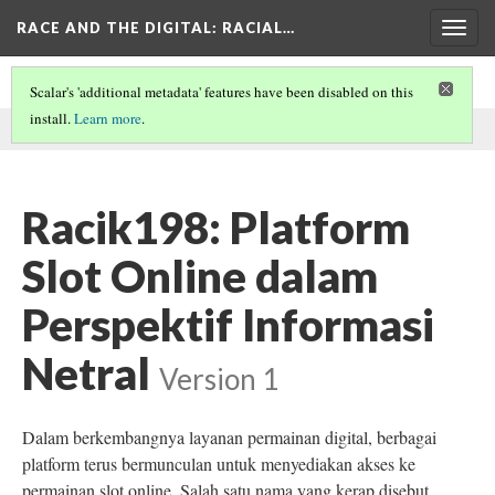
RACE AND THE DIGITAL
: RACIAL…
Togg
navig
Scalar's 'additional metadata' features have been disabled on this
install.
Learn more
.
This comment was written by loopyna on
25 Nov 2025
.
Racik198: Platform
Slot Online dalam
Perspektif Informasi
Netral
Version 1
Dalam berkembangnya layanan permainan digital, berbagai
platform terus bermunculan untuk menyediakan akses ke
permainan slot online. Salah satu nama yang kerap disebut