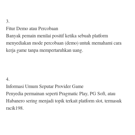
Fitur Demo atau Percobaan
Banyak pemain menilai positif ketika sebuah platform
menyediakan mode percobaan (demo) untuk memahami cara
kerja game tanpa mempertaruhkan uang.
Informasi Umum Seputar Provider Game
Penyedia permainan seperti Pragmatic Play, PG Soft, atau
Habanero sering menjadi topik terkait platform slot, termasuk
racik198.