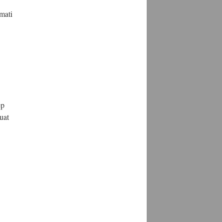
mati
ep
uat