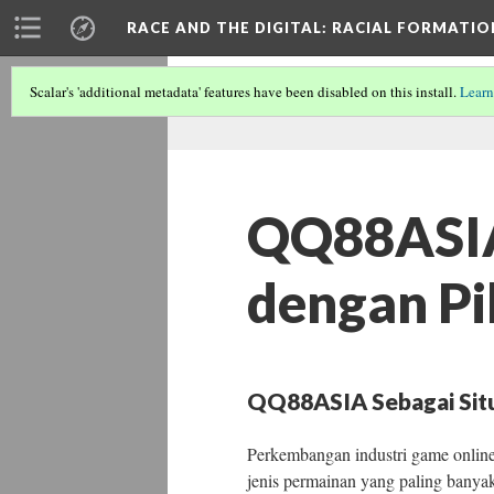
RACE AND THE DIGITAL
: RACIAL FORMATI
Scalar's 'additional metadata' features have been disabled on this install.
Learn
QQ88ASIA 
dengan P
QQ88ASIA Sebagai Situ
Perkembangan industri game online
jenis permainan yang paling banyak