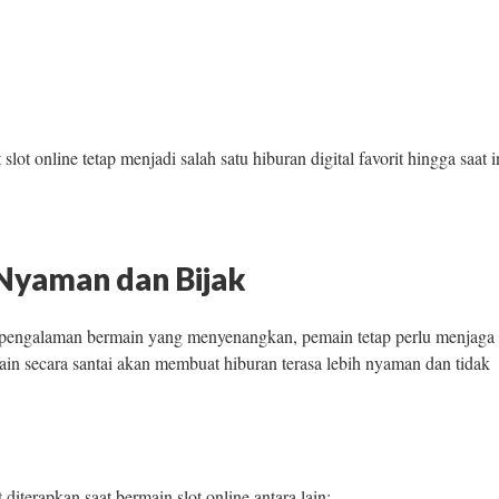
ot online tetap menjadi salah satu hiburan digital favorit hingga saat i
Nyaman dan Bijak
pengalaman bermain yang menyenangkan, pemain tetap perlu menjaga 
in secara santai akan membuat hiburan terasa lebih nyaman dan tidak
diterapkan saat bermain slot online antara lain: