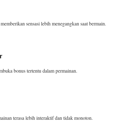
memberikan sensasi lebih menegangkan saat bermain.
r
buka bonus tertentu dalam permainan.
nan terasa lebih interaktif dan tidak monoton.