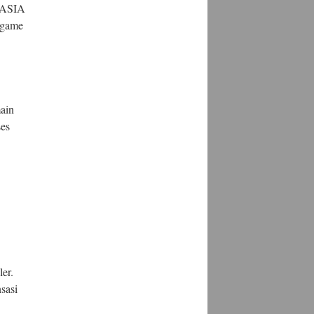
88ASIA
a game
ain
ses
er.
sasi