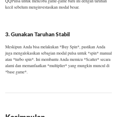
QQPulsa untuk mencoba game-game baru ini dengan taruhan
kecil sebelum menginvestasikan modal besar.
3. Gunakan Taruhan Stabil
Meskipun Anda bisa melakukan *Buy Spin*, pastikan Anda
juga mengalokasikan sebagian modal pulsa untuk *spin* manual
atau *turbo spin*. Ini membantu Anda memicu *Scatter* secara
alami dan memanfaatkan *multiplier* yang mungkin muncul di
*base game*.