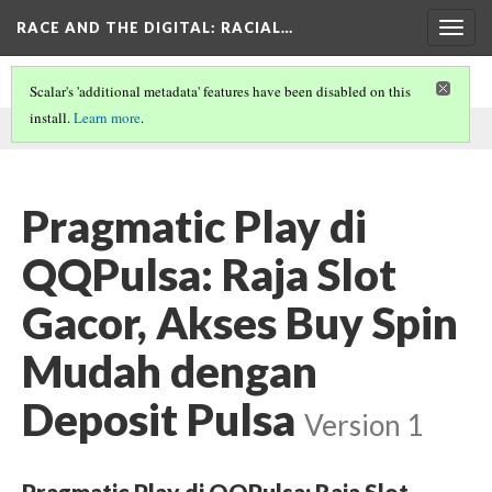
RACE AND THE DIGITAL
: RACIAL…
Togg
navig
Scalar's 'additional metadata' features have been disabled on this
install.
Learn more
.
This comment was written by loopyna on
10 Dec 2025
.
Pragmatic Play di
QQPulsa: Raja Slot
Gacor, Akses Buy Spin
Mudah dengan
Deposit Pulsa
Version 1
Pragmatic Play di QQPulsa: Raja Slot