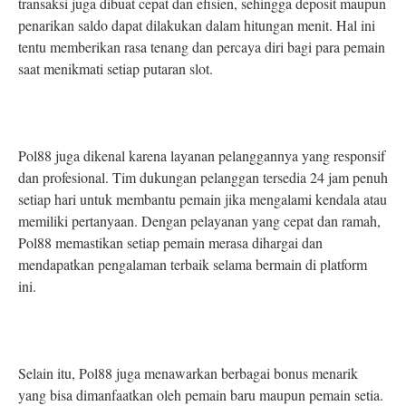
transaksi juga dibuat cepat dan efisien, sehingga deposit maupun
penarikan saldo dapat dilakukan dalam hitungan menit. Hal ini
tentu memberikan rasa tenang dan percaya diri bagi para pemain
saat menikmati setiap putaran slot.
Pol88 juga dikenal karena layanan pelanggannya yang responsif
dan profesional. Tim dukungan pelanggan tersedia 24 jam penuh
setiap hari untuk membantu pemain jika mengalami kendala atau
memiliki pertanyaan. Dengan pelayanan yang cepat dan ramah,
Pol88 memastikan setiap pemain merasa dihargai dan
mendapatkan pengalaman terbaik selama bermain di platform
ini.
Selain itu, Pol88 juga menawarkan berbagai bonus menarik
yang bisa dimanfaatkan oleh pemain baru maupun pemain setia.