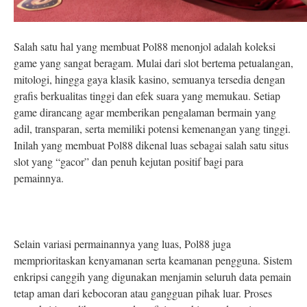
Salah satu hal yang membuat Pol88 menonjol adalah koleksi
game yang sangat beragam. Mulai dari slot bertema petualangan,
mitologi, hingga gaya klasik kasino, semuanya tersedia dengan
grafis berkualitas tinggi dan efek suara yang memukau. Setiap
game dirancang agar memberikan pengalaman bermain yang
adil, transparan, serta memiliki potensi kemenangan yang tinggi.
Inilah yang membuat Pol88 dikenal luas sebagai salah satu situs
slot yang “gacor” dan penuh kejutan positif bagi para
pemainnya.
Selain variasi permainannya yang luas, Pol88 juga
memprioritaskan kenyamanan serta keamanan pengguna. Sistem
enkripsi canggih yang digunakan menjamin seluruh data pemain
tetap aman dari kebocoran atau gangguan pihak luar. Proses