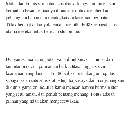
Mulai dari bonus sambutan, cashback, hingga turnamen slot
berhadiah besar, semuanya dirancang untuk memberikan
peluang tambahan dan meningkatkan keseruan permainan.
Tidak heran jika banyak pemain memilih Pol88 sebagai situs
utama mereka untuk bermain slot online.
Dengan semua keunggulan yang dimilikinya — mulai dari
tampilan modern, permainan berkualitas, hingga sistem
keamanan yang kuat — Pol88 berhasil membangun reputasi
sebagai salah satu situs slot paling terpercaya dan menyenangkan
di dunia game online. Jika kamu mencari tempat bermain slot
yang seru, aman, dan penuh peluang menang, Pol88 adalah
pilihan yang tidak akan mengecewakan.