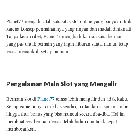
Planet77 menjadi salah satu situs slot online yang banyak dilirik
karena konsep permainannya yang ringan dan mudah dinikmati.
Tanpa kesan ribet, Planet77 menghadirkan suasana bermain
yang pas untuk pemain yang ingin hiburan santai namun tetap
terasa menarik di setiap putaran.
Pengalaman Main Slot yang Mengalir
Bermain slot di
Planet77
terasa lebih mengalir dan tidak kaku.
Setiap game punya ciri khas sendiri, mulai dari susunan simbol
hingga fitur bonus yang bisa muncul secara tiba-tiba. Hal ini
membuat sesi bermain terasa lebih hidup dan tidak cepat
membosankan.