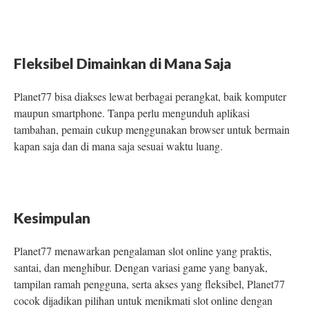
Fleksibel Dimainkan di Mana Saja
Planet77 bisa diakses lewat berbagai perangkat, baik komputer
maupun smartphone. Tanpa perlu mengunduh aplikasi
tambahan, pemain cukup menggunakan browser untuk bermain
kapan saja dan di mana saja sesuai waktu luang.
Kesimpulan
Planet77 menawarkan pengalaman slot online yang praktis,
santai, dan menghibur. Dengan variasi game yang banyak,
tampilan ramah pengguna, serta akses yang fleksibel, Planet77
cocok dijadikan pilihan untuk menikmati slot online dengan