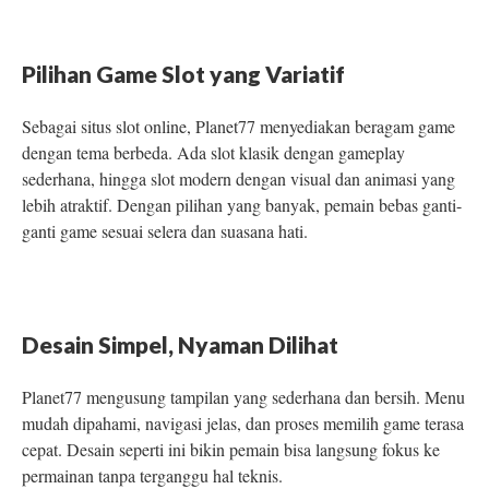
Pilihan Game Slot yang Variatif
Sebagai situs slot online, Planet77 menyediakan beragam game
dengan tema berbeda. Ada slot klasik dengan gameplay
sederhana, hingga slot modern dengan visual dan animasi yang
lebih atraktif. Dengan pilihan yang banyak, pemain bebas ganti-
ganti game sesuai selera dan suasana hati.
Desain Simpel, Nyaman Dilihat
Planet77 mengusung tampilan yang sederhana dan bersih. Menu
mudah dipahami, navigasi jelas, dan proses memilih game terasa
cepat. Desain seperti ini bikin pemain bisa langsung fokus ke
permainan tanpa terganggu hal teknis.