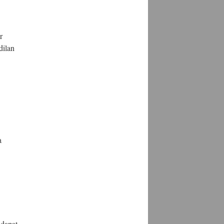
r
dilan
a
 dapat