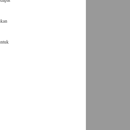
ukan
untuk