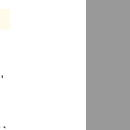
s
di
itu,