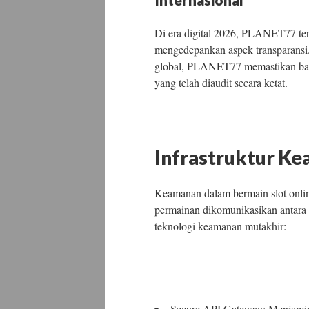
Di era digital 2026, PLANET77 ter
mengedepankan aspek transparansi.
global, PLANET77 memastikan bahw
yang telah diaudit secara ketat.
Infrastruktur K
Keamanan dalam bermain slot online
permainan dikomunikasikan antara s
teknologi keamanan mutakhir:
Secure API Gateway: Menjamin b