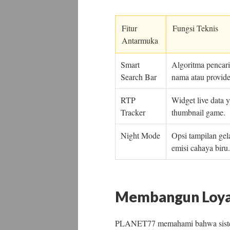
Fitur
Fungsi Teknis
Antarmuka
Smart
Algoritma pencari
Search Bar
nama atau provide
RTP
Widget live data 
Tracker
thumbnail game.
Night Mode
Opsi tampilan ge
emisi cahaya biru.
Membangun Loyali
PLANET77 memahami bahwa sistem b