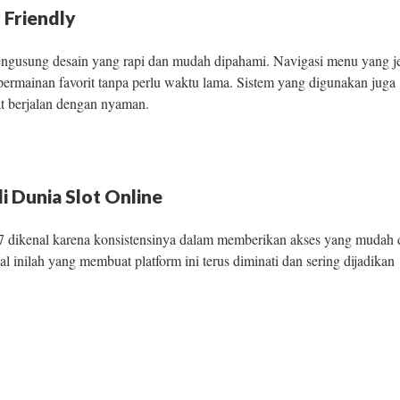
 Friendly
gusung desain yang rapi dan mudah dipahami. Navigasi menu yang je
ainan favorit tanpa perlu waktu lama. Sistem yang digunakan juga
at berjalan dengan nyaman.
 Dunia Slot Online
7 dikenal karena konsistensinya dalam memberikan akses yang mudah 
l inilah yang membuat platform ini terus diminati dan sering dijadikan