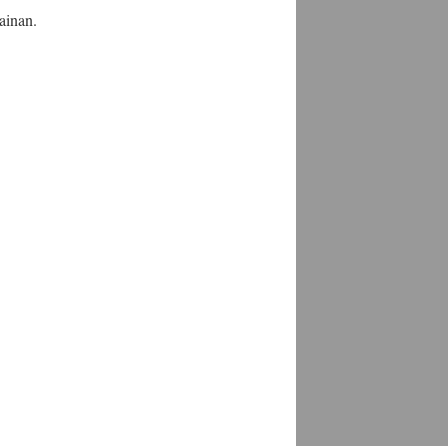
ainan.