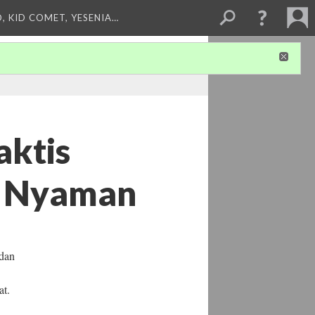
, KID COMET, YESENIA…
aktis
h Nyaman
 dan
at.