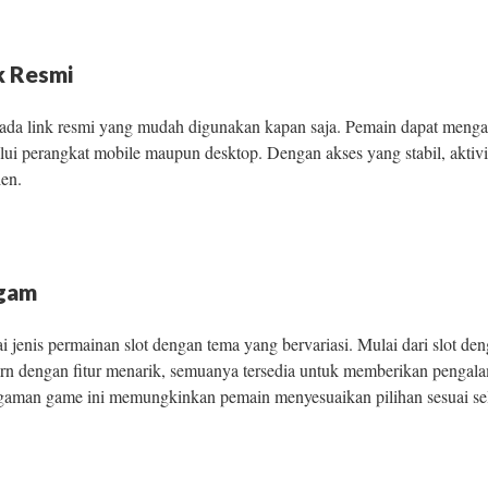
k Resmi
a link resmi yang mudah digunakan kapan saja. Pemain dapat menga
lui perangkat mobile maupun desktop. Dengan akses yang stabil, aktivi
ien.
agam
nis permainan slot dengan tema yang bervariasi. Mulai dari slot de
rn dengan fitur menarik, semuanya tersedia untuk memberikan pengal
gaman game ini memungkinkan pemain menyesuaikan pilihan sesuai sel