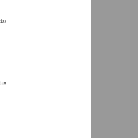
las
dan