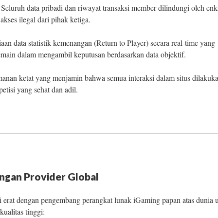
eluruh data pribadi dan riwayat transaksi member dilindungi oleh enkr
kses ilegal dari pihak ketiga.
an data statistik kemenangan (Return to Player) secara real-time yang
emain dalam mengambil keputusan berdasarkan data objektif.
manan ketat yang menjamin bahwa semua interaksi dalam situs dilakuk
tisi yang sehat dan adil.
ngan Provider Global
erat dengan pengembang perangkat lunak iGaming papan atas dunia 
ualitas tinggi: