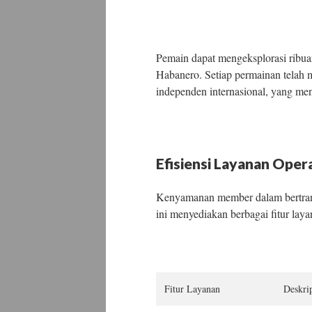
Pemain dapat mengeksplorasi ribuan 
Habanero. Setiap permainan telah
independen internasional, yang men
Efisiensi Layanan Opera
Kenyamanan member dalam bertrans
ini menyediakan berbagai fitur laya
Fitur Layanan
Deskri