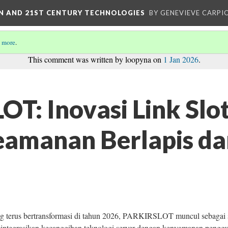
ON AND 21ST CENTURY TECHNOLOGIES
BY GENEVIEVE CARPIO
 more
.
This comment was written by loopyna on
1 Jan 2026
.
T: Inovasi Link Slo
amanan Berlapis da
ng terus bertransformasi di tahun 2026, PARKIRSLOT muncul sebagai 
gintegrasikan kecanggihan teknologi server dengan kenyamanan pengg