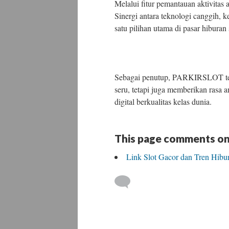
Melalui fitur pemantauan aktivitas
Sinergi antara teknologi canggih,
satu pilihan utama di pasar hiburan sl
Sebagai penutup, PARKIRSLOT ter
seru, tetapi juga memberikan rasa
digital berkualitas kelas dunia.
This page comments on
Link Slot Gacor dan Tren Hibu