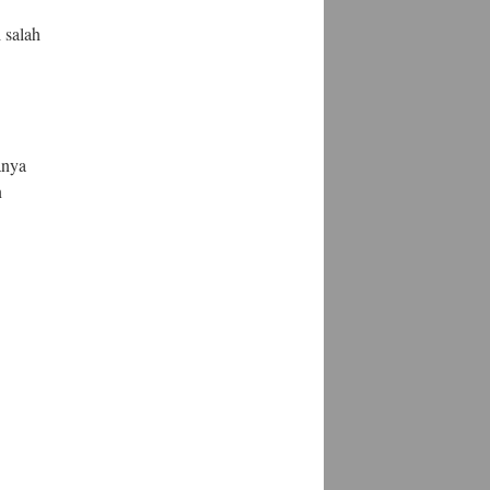
 salah
anya
n