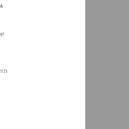
uk
agi
2121