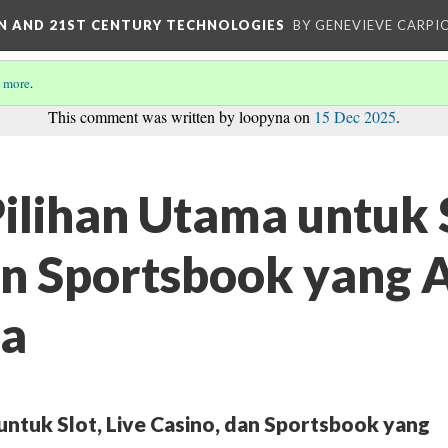
ON AND 21ST CENTURY TECHNOLOGIES
BY GENEVIEVE CARPIO
 more
.
This comment was written by loopyna on
15 Dec 2025
.
ilihan Utama untuk S
an Sportsbook yang
ya
untuk Slot, Live Casino, dan Sportsbook yang