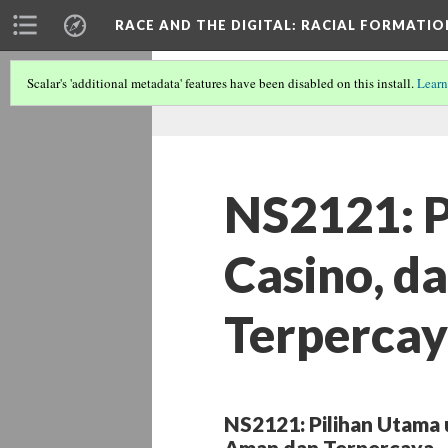
RACE AND THE DIGITAL
: RACIAL FORMATI
Scalar's 'additional metadata' features have been disabled on this install.
Learn
NS2121: P
Casino, d
Terperca
NS2121: Pilihan Utama 
Aman dan Terpercaya