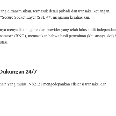
ng ditransmisikan, termasuk detail pribadi dan transaksi keuangan,
 **Secure Socket Layer (SSL)**, menjamin kerahasiaan.
 menyediakan game dari provider yang telah lulus audit independen
rator* (RNG), memastikan bahwa hasil permainan (khususnya slot) b
lasi.
n Dukungan 24/7
in yang mulus, NS2121 mengedepankan efisiensi transaksi dan