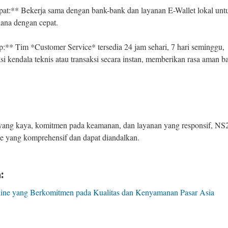
at:** Bekerja sama dengan bank-bank dan layanan E-Wallet lokal unt
ana dengan cepat.
** Tim *Customer Service* tersedia 24 jam sehari, 7 hari seminggu,
i kendala teknis atau transaksi secara instan, memberikan rasa aman b
ang kaya, komitmen pada keamanan, dan layanan yang responsif, NS
e yang komprehensif dan dapat diandalkan.
:
ine yang Berkomitmen pada Kualitas dan Kenyamanan Pasar Asia