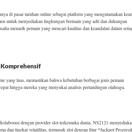
nya di pasar taruhan online sebagai platform yang mengutamakan ke
men untuk menyediakan lingkungan bermain yang adil dan dukungan
saha menarik pemain yang mencari kualitas dan keandalan dalam setiap
g Komprehensif
e yang luas, memastikan bahwa kebutuhan berbagai jenis pemain
cepat hingga mereka yang menyukai analisis pertandingan olahraga.
kolaborasi dengan provider slot terkemuka dunia. NS2121 menyediak
ma dan tingkat volatilitas, termasuk slot dengan fitur *Jackpot Progresi