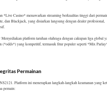
n *Live Casino* menawarkan streaming berkualitas tinggi dari permai
tte, dan Blackjack, yang disiarkan langsung dengan dealer profesional,
if.
Menyediakan platform taruhan olahraga dengan cakupan liga global y
an (*odds*) yang kompetitif, termasuk fitur populer seperti *Mix Parlay
egritas Permainan
 NS2121. Platform ini menerapkan langkah-langkah keamanan yang ket
na pemain: