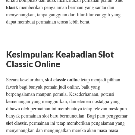
klasik
memberikan pengalaman bermain yang santai dan
menyenangkan, tanpa gangguan dari fitur-fitur canggih yang
dapat membuat permainan terasa lebih berat.
Kesimpulan: Keabadian Slot
Classic Online
slot classic online
Secara keseluruhan,
tetap menjadi pilihan
favorit bagi banyak pemain judi online, baik yang
berpengalaman maupun pemula. Kesederhanaan, potensi
kemenangan yang menggiurkan, dan elemen nostalgia yang
dibawa oleh permainan ini membuatnya tetap relevan meskipun
banyak permainan slot baru bermunculan. Bagi para penggemar
slot classic
, permainan ini tetap memberikan pengalaman yang
menyenangkan dan mengingatkan mereka akan masa-masa