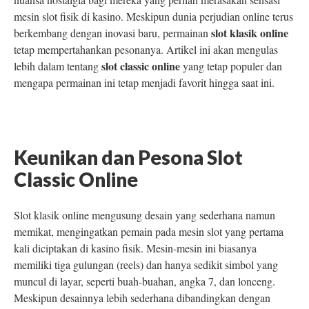
mesin slot fisik di kasino. Meskipun dunia perjudian online terus
slot klasik online
berkembang dengan inovasi baru, permainan
tetap mempertahankan pesonanya. Artikel ini akan mengulas
slot classic online
lebih dalam tentang
yang tetap populer dan
mengapa permainan ini tetap menjadi favorit hingga saat ini.
Keunikan dan Pesona Slot
Classic Online
Slot klasik online mengusung desain yang sederhana namun
memikat, mengingatkan pemain pada mesin slot yang pertama
kali diciptakan di kasino fisik. Mesin-mesin ini biasanya
memiliki tiga gulungan (reels) dan hanya sedikit simbol yang
muncul di layar, seperti buah-buahan, angka 7, dan lonceng.
Meskipun desainnya lebih sederhana dibandingkan dengan