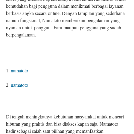
kemudahan bagi pengguna dalam menikmati berbagai layanan
berbasis angka secara online. Dengan tampilan yang sederhana
namun fungsional, Namatoto memberikan pengalaman yang
nyaman untuk pengguna baru maupun pengguna yang sudah
berpengalaman.
namatoto
namatoto
Di tengah meningkatnya kebutuhan masyarakat untuk mencari
hiburan yang praktis dan bisa diakses kapan saja, Namatoto
hadir sebagai salah satu pilihan yang memanfaatkan