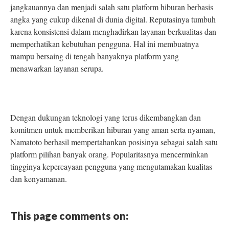
jangkauannya dan menjadi salah satu platform hiburan berbasis
angka yang cukup dikenal di dunia digital. Reputasinya tumbuh
karena konsistensi dalam menghadirkan layanan berkualitas dan
memperhatikan kebutuhan pengguna. Hal ini membuatnya
mampu bersaing di tengah banyaknya platform yang
menawarkan layanan serupa.
Dengan dukungan teknologi yang terus dikembangkan dan
komitmen untuk memberikan hiburan yang aman serta nyaman,
Namatoto berhasil mempertahankan posisinya sebagai salah satu
platform pilihan banyak orang. Popularitasnya mencerminkan
tingginya kepercayaan pengguna yang mengutamakan kualitas
dan kenyamanan.
This page comments on: