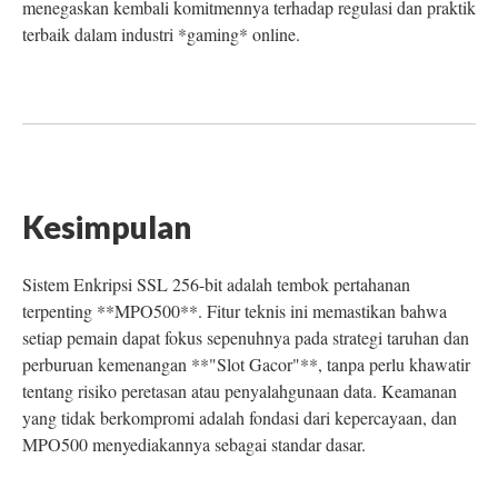
menegaskan kembali komitmennya terhadap regulasi dan praktik
terbaik dalam industri *gaming* online.
Kesimpulan
Sistem Enkripsi SSL 256-bit adalah tembok pertahanan
terpenting **MPO500**. Fitur teknis ini memastikan bahwa
setiap pemain dapat fokus sepenuhnya pada strategi taruhan dan
perburuan kemenangan **"Slot Gacor"**, tanpa perlu khawatir
tentang risiko peretasan atau penyalahgunaan data. Keamanan
yang tidak berkompromi adalah fondasi dari kepercayaan, dan
MPO500 menyediakannya sebagai standar dasar.