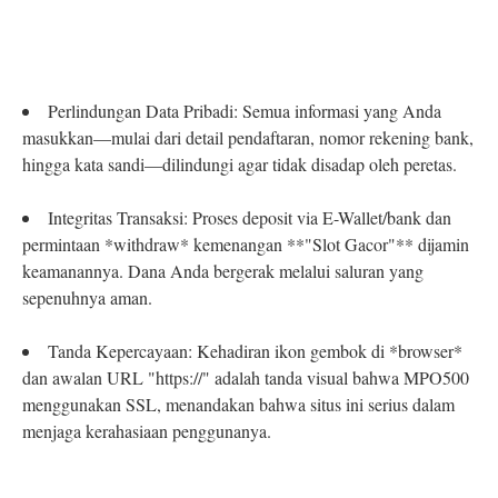
Perlindungan Data Pribadi: Semua informasi yang Anda
masukkan—mulai dari detail pendaftaran, nomor rekening bank,
hingga kata sandi—dilindungi agar tidak disadap oleh peretas.
Integritas Transaksi: Proses deposit via E-Wallet/bank dan
permintaan *withdraw* kemenangan **"Slot Gacor"** dijamin
keamanannya. Dana Anda bergerak melalui saluran yang
sepenuhnya aman.
Tanda Kepercayaan: Kehadiran ikon gembok di *browser*
dan awalan URL "https://" adalah tanda visual bahwa MPO500
menggunakan SSL, menandakan bahwa situs ini serius dalam
menjaga kerahasiaan penggunanya.