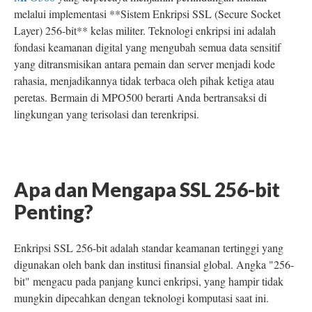
melalui implementasi **Sistem Enkripsi SSL (Secure Socket
Layer) 256-bit** kelas militer. Teknologi enkripsi ini adalah
fondasi keamanan digital yang mengubah semua data sensitif
yang ditransmisikan antara pemain dan server menjadi kode
rahasia, menjadikannya tidak terbaca oleh pihak ketiga atau
peretas. Bermain di MPO500 berarti Anda bertransaksi di
lingkungan yang terisolasi dan terenkripsi.
Apa dan Mengapa SSL 256-bit
Penting?
Enkripsi SSL 256-bit adalah standar keamanan tertinggi yang
digunakan oleh bank dan institusi finansial global. Angka "256-
bit" mengacu pada panjang kunci enkripsi, yang hampir tidak
mungkin dipecahkan dengan teknologi komputasi saat ini.