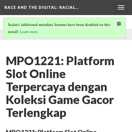
RACE AND THE DIGITAL
: RACIAL…
Togg
navig
Scalar's 'additional metadata' features have been disabled on this
install.
Learn more
.
This comment was written by loopyna on
8 Dec 2025
.
MPO1221: Platform
Slot Online
Terpercaya dengan
Koleksi Game Gacor
Terlengkap
MPO1221: Platform Slot Online