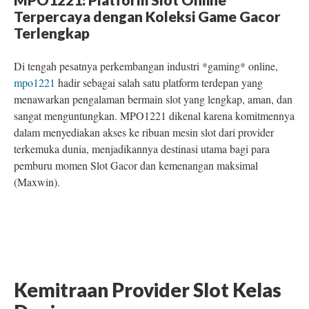
Terpercaya dengan Koleksi Game Gacor
Terlengkap
Di tengah pesatnya perkembangan industri *gaming* online,
mpo1221
hadir sebagai salah satu platform terdepan yang
menawarkan pengalaman bermain slot yang lengkap, aman, dan
sangat menguntungkan. MPO1221 dikenal karena komitmennya
dalam menyediakan akses ke ribuan mesin slot dari provider
terkemuka dunia, menjadikannya destinasi utama bagi para
pemburu momen Slot Gacor dan kemenangan maksimal
(Maxwin).
Kemitraan Provider Slot Kelas