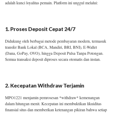
adalah kunci loyalitas pemain. Platform ini unggul melalui:
1. Proses Deposit Cepat 24/7
Didukung oleh berbagai metode pembayaran modern, termasuk
transfer Bank Lokal (BCA, Mandiri, BRI, BNI), E-Wallet
(Dana, GoPay, OVO), hingga Deposit Pulsa Tanpa Potongan.
Semua transaksi deposit diproses secara otomatis dan instan.
2. Kecepatan Withdraw Terjamin
MPO1221 menjamin pemrosesan *withdraw* kemenangan
dalam hitungan menit. Kecepatan ini membuktikan likuiditas
finansial situs dan memberikan ketenangan pikiran bahwa setiap