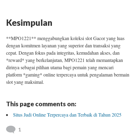
Kesimpulan
**MPO1221** menggabungkan koleksi slot Gacor yang luas
dengan komitmen layanan yang superior dan transaksi yang
cepat. Dengan fokus pada integritas, kemudahan akses, dan
*reward* yang berkelanjutan, MPO1221 telah memantapkan
dirinya sebagai pilihan utama bagi pemain yang mencari
platform *gaming* online terpercaya untuk pengalaman bermain
slot yang maksimal.
This page comments on:
Situs Judi Online Terpercaya dan Terbaik di Tahun 2025
1