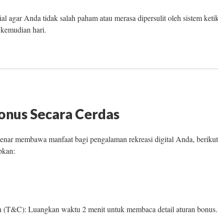
al agar Anda tidak salah paham atau merasa dipersulit oleh sistem keti
 kemudian hari.
onus Secara Cerdas
benar membawa manfaat bagi pengalaman rekreasi digital Anda, berikut
pkan:
n (T&C): Luangkan waktu 2 menit untuk membaca detail aturan bonus.