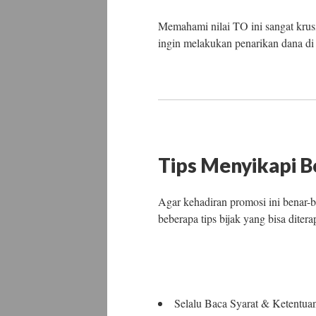
Memahami nilai TO ini sangat krusi
ingin melakukan penarikan dana di
Tips Menyikapi B
Agar kehadiran promosi ini benar-
beberapa tips bijak yang bisa ditera
Selalu Baca Syarat & Ketentua