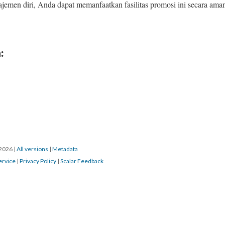
emen diri, Anda dapat memanfaatkan fasilitas promosi ini secara ama
:
/2026
|
All versions
|
Metadata
ervice
|
Privacy Policy
|
Scalar Feedback