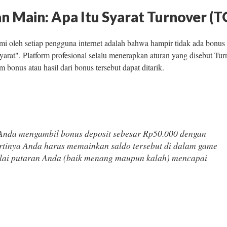
Main: Apa Itu Syarat Turnover (T
mi oleh setiap pengguna internet adalah bahwa hampir tidak ada bonus
 syarat". Platform profesional selalu menerapkan aturan yang disebut Tur
 bonus atau hasil dari bonus tersebut dapat ditarik.
Anda mengambil bonus deposit sebesar Rp50.000 dengan
artinya Anda harus memainkan saldo tersebut di dalam game
nilai putaran Anda (baik menang maupun kalah) mencapai