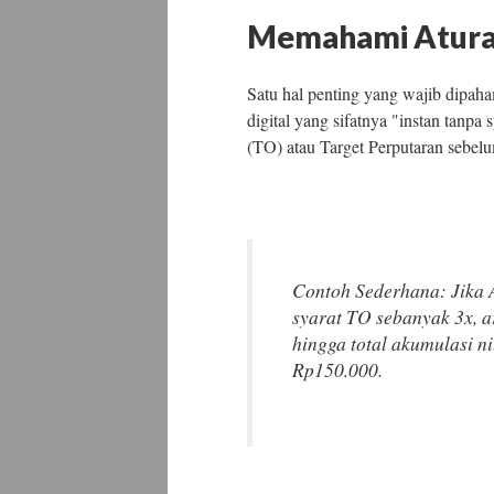
Memahami Aturan 
Satu hal penting yang wajib dipaha
digital yang sifatnya "instan tanpa
(TO) atau Target Perputaran sebelum
Contoh Sederhana: Jika 
syarat TO sebanyak 3x, 
hingga total akumulasi 
Rp150.000.