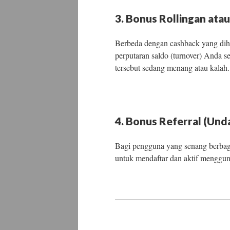
3. Bonus Rollingan ata
Berbeda dengan cashback yang dihitu
perputaran saldo (turnover) Anda se
tersebut sedang menang atau kalah.
4. Bonus Referral (Un
Bagi pengguna yang senang berbagi 
untuk mendaftar dan aktif menggun