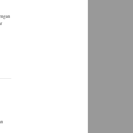
engan
ar
an