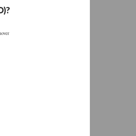
O)?
nover