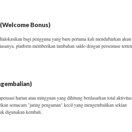
u (Welcome Bonus)
dialokasikan bagi pengguna yang baru pertama kali mendaftarkan akun
iasanya, platform memberikan tambahan saldo dengan persentase terten
ngembalian)
nsasi harian atau mingguan yang dihitung berdasarkan total aktivitas
erikan semacam "jaring pengaman" kecil yang mengembalikan sekian
tuk digunakan kembali.