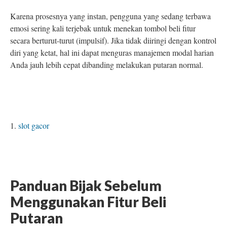
Karena prosesnya yang instan, pengguna yang sedang terbawa
emosi sering kali terjebak untuk menekan tombol beli fitur
secara berturut-turut (impulsif). Jika tidak diiringi dengan kontrol
diri yang ketat, hal ini dapat menguras manajemen modal harian
Anda jauh lebih cepat dibanding melakukan putaran normal.
slot gacor
Panduan Bijak Sebelum
Menggunakan Fitur Beli
Putaran