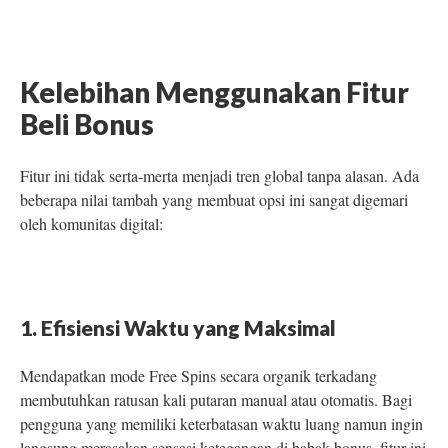
Kelebihan Menggunakan Fitur
Beli Bonus
Fitur ini tidak serta-merta menjadi tren global tanpa alasan. Ada
beberapa nilai tambah yang membuat opsi ini sangat digemari
oleh komunitas digital:
1. Efisiensi Waktu yang Maksimal
Mendapatkan mode Free Spins secara organik terkadang
membutuhkan ratusan kali putaran manual atau otomatis. Bagi
pengguna yang memiliki keterbatasan waktu luang namun ingin
langsung merasakan sensasi ketegangan di babak bonus, fitur ini