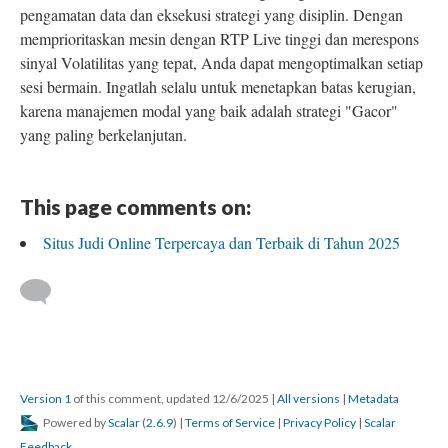
pengamatan data dan eksekusi strategi yang disiplin. Dengan
memprioritaskan mesin dengan RTP Live tinggi dan merespons
sinyal Volatilitas yang tepat, Anda dapat mengoptimalkan setiap
sesi bermain. Ingatlah selalu untuk menetapkan batas kerugian,
karena manajemen modal yang baik adalah strategi "Gacor"
yang paling berkelanjutan.
This page comments on:
Situs Judi Online Terpercaya dan Terbaik di Tahun 2025
Version 1
of this comment, updated 12/6/2025
|
All versions
|
Metadata
Powered by
Scalar
(
2.6.9
) |
Terms of Service
|
Privacy Policy
|
Scalar
Feedback