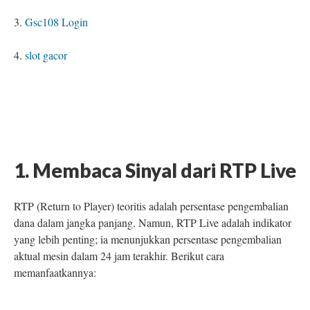
Gsc108 Login
slot gacor
1. Membaca Sinyal dari RTP Live
RTP (Return to Player) teoritis adalah persentase pengembalian
dana dalam jangka panjang. Namun, RTP Live adalah indikator
yang lebih penting; ia menunjukkan persentase pengembalian
aktual mesin dalam 24 jam terakhir. Berikut cara
memanfaatkannya: