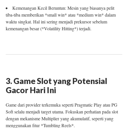
Kemenangan Kecil Beruntun: Mesin yang biasanya pelit
tiba-tiba memberikan *small win* atau *medium win* dalam
waktu singkat. Hal ini sering menjadi prekursor sebelum
kemenangan besar (*Volatility Hitting*) terjadi.
3. Game Slot yang Potensial
Gacor Hari Ini
Game dari provider terkemuka seperti Pragmatic Play atau PG
Soft selalu menjadi target utama. Fokuskan perhatian pada slot
dengan mekanisme Multiplier yang akumulatif, seperti yang
menggunakan fitur *Tumbling Reels*.