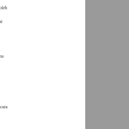
oleh
at
na
cara