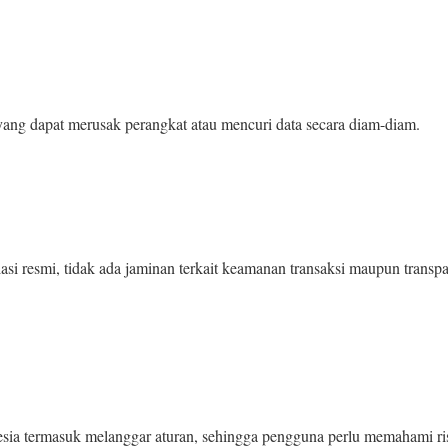
yang dapat merusak perangkat atau mencuri data secara diam-diam.
asi resmi, tidak ada jaminan terkait keamanan transaksi maupun transpa
nesia termasuk melanggar aturan, sehingga pengguna perlu memahami ri