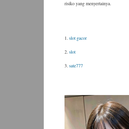
risiko yang menyertainya.
slot gacor
slot
sate777