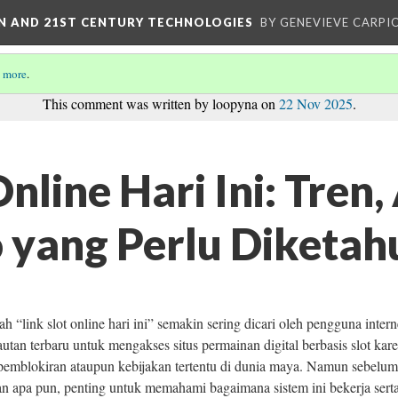
ON AND 21ST CENTURY TECHNOLOGIES
BY GENEVIEVE CARPIO
 more
.
This comment was written by loopyna on
22 Nov 2025
.
Online Hari Ini: Tren,
o yang Perlu Diketah
ah “link slot online hari ini” semakin sering dicari oleh pengguna intern
utan terbaru untuk mengakses situs permainan digital berbasis slot kar
t pemblokiran ataupun kebijakan tertentu di dunia maya. Namun sebelum
 apa pun, penting untuk memahami bagaimana sistem ini bekerja sert