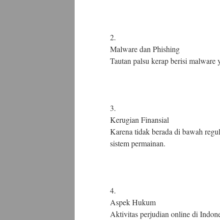
Malware dan Phishing
Tautan palsu kerap berisi malware 
Kerugian Finansial
Karena tidak berada di bawah regul
sistem permainan.
Aspek Hukum
Aktivitas perjudian online di Indo