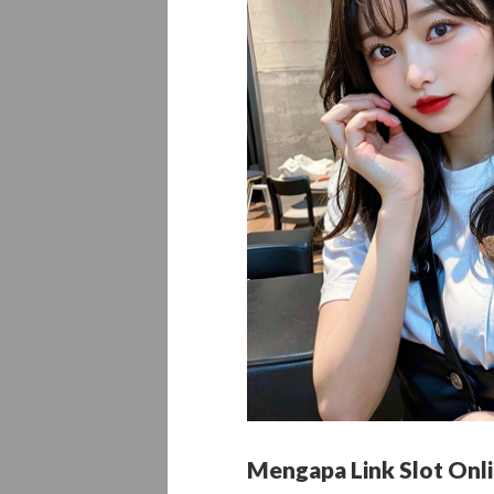
Mengapa Link Slot Onl