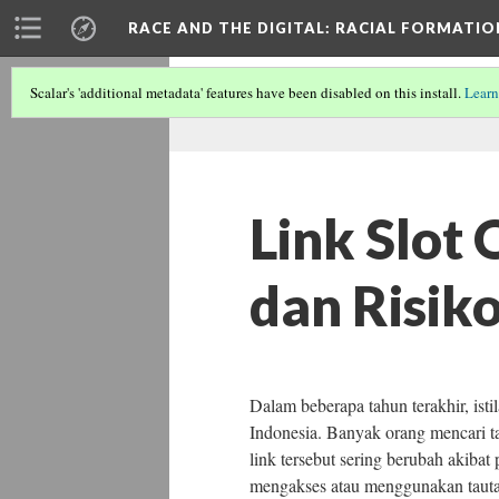
RACE AND THE DIGITAL
: RACIAL FORMATI
Scalar's 'additional metadata' features have been disabled on this install.
Learn
Link Slot 
dan Risik
Dalam beberapa tahun terakhir, istil
Indonesia. Banyak orang mencari ta
link tersebut sering berubah akiba
mengakses atau menggunakan tautan