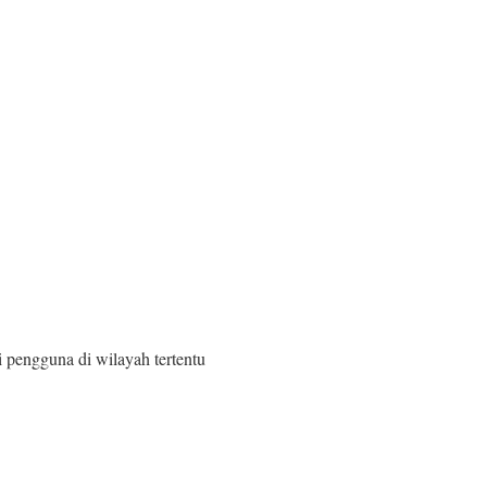
 pengguna di wilayah tertentu