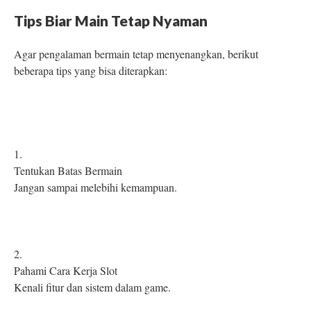
Tips Biar Main Tetap Nyaman
Agar pengalaman bermain tetap menyenangkan, berikut
beberapa tips yang bisa diterapkan:
Tentukan Batas Bermain
Jangan sampai melebihi kemampuan.
Pahami Cara Kerja Slot
Kenali fitur dan sistem dalam game.