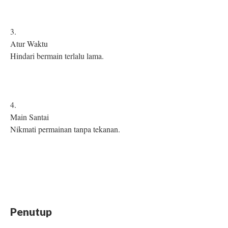
Atur Waktu
Hindari bermain terlalu lama.
Main Santai
Nikmati permainan tanpa tekanan.
Penutup