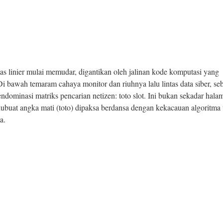
tas linier mulai memudar, digantikan oleh jalinan kode komputasi yang
 bawah temaram cahaya monitor dan riuhnya lalu lintas data siber, se
endominasi matriks pencarian netizen: toto slot. Ini bukan sekadar hala
 nubuat angka mati (toto) dipaksa berdansa dengan kekacauan algoritma 
a.