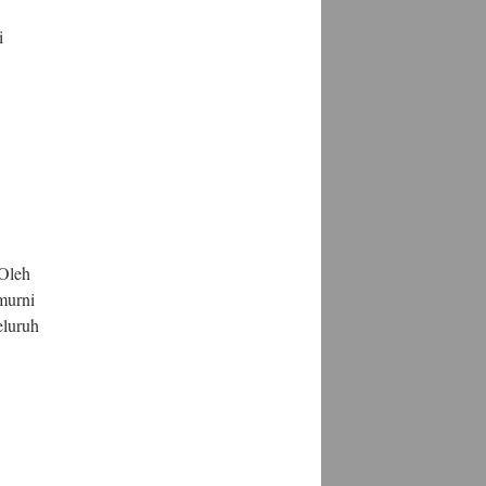
i
 Oleh
 murni
eluruh