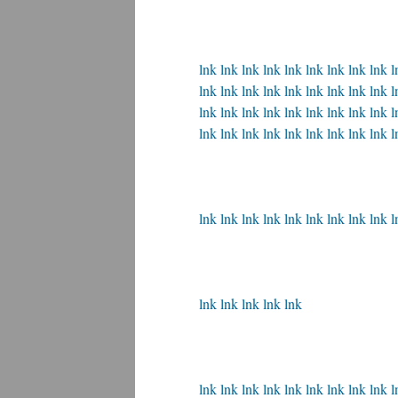
lnk
lnk
lnk
lnk
lnk
lnk
lnk
lnk
lnk
l
lnk
lnk
lnk
lnk
lnk
lnk
lnk
lnk
lnk
l
lnk
lnk
lnk
lnk
lnk
lnk
lnk
lnk
lnk
l
lnk
lnk
lnk
lnk
lnk
lnk
lnk
lnk
lnk
l
lnk
lnk
lnk
lnk
lnk
lnk
lnk
lnk
lnk
l
lnk
lnk
lnk
lnk
lnk
lnk
lnk
lnk
lnk
lnk
lnk
lnk
lnk
lnk
l