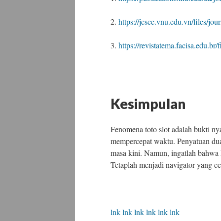
https://jcsce.vnu.edu.vn/files/j
https://revistatema.facisa.edu.br
Kesimpulan
Fenomena toto slot adalah bukti ny
mempercepat waktu. Penyatuan dua d
masa kini. Namun, ingatlah bahwa 
Tetaplah menjadi navigator yang cer
lnk
lnk
lnk
lnk
lnk
lnk