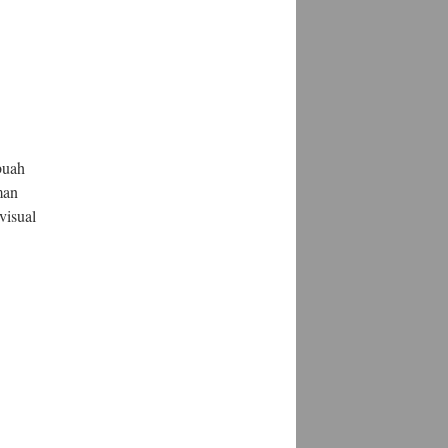
buah
man
visual