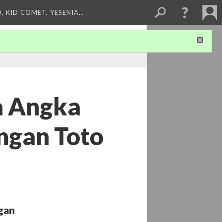
, KID COMET, YESENIA…
a Angka
ingan Toto
gan