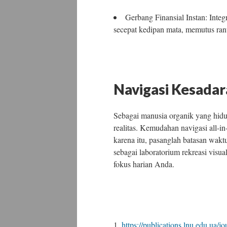
Gerbang Finansial Instan: Integ
secepat kedipan mata, memutus ran
Navigasi Kesadar
Sebagai manusia organik yang hidu
realitas. Kemudahan navigasi all-i
karena itu, pasanglah batasan waktu
sebagai laboratorium rekreasi visua
fokus harian Anda.
https://publications.lnu.edu.ua/j