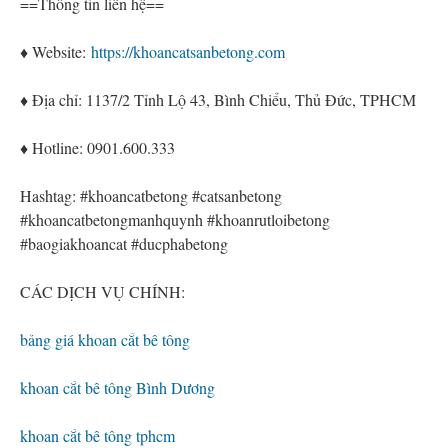
==Thông tin liên hệ==
♦ Website:
https://khoancatsanbetong.com
♦ Địa chỉ: 1137/2 Tỉnh Lộ 43, Bình Chiểu, Thủ Đức, TPHCM
♦ Hotline: 0901.600.333
Hashtag: #khoancatbetong #catsanbetong
#khoancatbetongmanhquynh #khoanrutloibetong
#baogiakhoancat #ducphabetong
CÁC DỊCH VỤ CHÍNH:
bảng giá khoan cắt bê tông
khoan cắt bê tông Bình Dương
khoan cắt bê tông tphcm