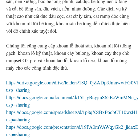
sàn, nền xưởng, bóc bê tông phình, cắt đục bê tông nền xưởng
và cắt bê tông sàn, đà, vách, nền, nhựa đường. Các dịch vụ kỹ
thuật cao như cắt đục đầu cọc, cắt cừ ly tâm, cắt ramp dốc cùng
với khoan rút lõi bê tông, khoan sàn bê tông đều được thực hiện
với độ chính xác tuyệt đối.
Chúng tôi cũng cung cấp khoan lỗ thoát sàn, khoan rút lõi tường
gạch, khoan lỗ kỹ thuật, khoan cấy bulong, khoan cấy thép chờ
rampset G5 pro và khoan tạo lỗ, khoan lỗ neo, khoan lỗ móng
máy cho các công trình đặc thù.
https://drive.google.com/drive/folders/18Q_0jZADp3Jmnww
usp=sharing
https://docs.google.com/document/d/15LjyBcyjmS65EcWmMNn
usp=sharing
https://docs.google.com/spreadsheets/d/1p8qXSBxP6obCT10w
usp=sharing
https://docs.google.com/presentation/d/19PA0mVAWqyGk2_j
usp=sharing