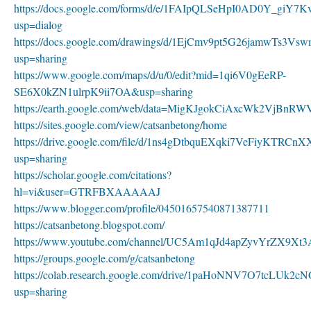
https://docs.google.com/forms/d/e/1FAIpQLSeHpI0AD0Y_g
usp=dialog
https://docs.google.com/drawings/d/1EjCmv9pt5G26jamwTs3
usp=sharing
https://www.google.com/maps/d/u/0/edit?mid=1qi6V0gEeRP-
SE6X0kZN1ulrpK9ii7OA&usp=sharing
https://earth.google.com/web/data=MigKJgokCiAxcWk2Vj
https://sites.google.com/view/catsanbetong/home
https://drive.google.com/file/d/1ns4gDtbquEXqki7VeFiyKTRCn
usp=sharing
https://scholar.google.com/citations?
hl=vi&user=GTRFBXAAAAAJ
https://www.blogger.com/profile/04501657540871387711
https://catsanbetong.blogspot.com/
https://www.youtube.com/channel/UC5Am1qJd4apZyvYrZX9Xt3
https://groups.google.com/g/catsanbetong
https://colab.research.google.com/drive/1paHoNNV7O7tcLUk
usp=sharing