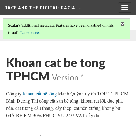
RACE AND THE DIGITAL
: RACIAL…
Togg
navig
Scalar's 'additional metadata' features have been disabled on this
install.
Learn more
.
This comment was written by catsanbetong on
23 Aug 2025
.
Khoan cat be tong
TPHCM
Version 1
Công ty
khoan cắt bê tông
Mạnh Quỳnh uy tín TOP 1 TPHCM,
Bình Dương Thi công cắt sàn bê tông, khoan rút lõi, đục phá
nền, cắt tường cầu thang, cấy thép, cắt nền xưởng không bụi.
GIÁ RẺ KM 30% PHỤC VỤ 24/7 VAT đầy đủ.