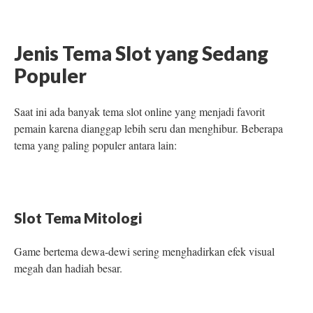
Jenis Tema Slot yang Sedang
Populer
Saat ini ada banyak tema slot online yang menjadi favorit
pemain karena dianggap lebih seru dan menghibur. Beberapa
tema yang paling populer antara lain:
Slot Tema Mitologi
Game bertema dewa-dewi sering menghadirkan efek visual
megah dan hadiah besar.