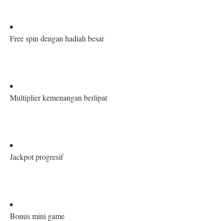
Free spin dengan hadiah besar
Multiplier kemenangan berlipat
Jackpot progresif
Bonus mini game