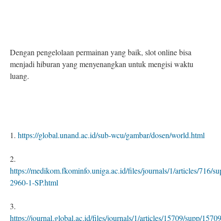
Dengan pengelolaan permainan yang baik, slot online bisa
menjadi hiburan yang menyenangkan untuk mengisi waktu
luang.
https://global.unand.ac.id/sub-wcu/gambar/dosen/world.html
https://medikom.fkominfo.uniga.ac.id/files/journals/1/articles/716/s
2960-1-SP.html
https://journal.global.ac.id/files/journals/1/articles/15709/supp/15709