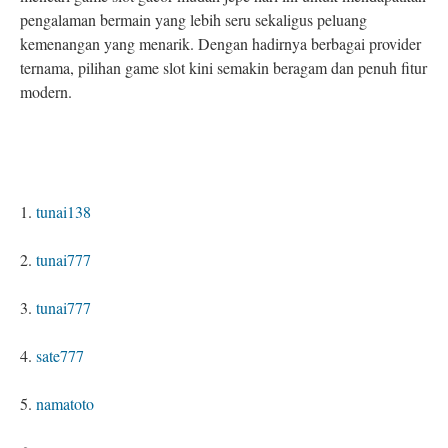
pengalaman bermain yang lebih seru sekaligus peluang
kemenangan yang menarik. Dengan hadirnya berbagai provider
ternama, pilihan game slot kini semakin beragam dan penuh fitur
modern.
tunai138
tunai777
tunai777
sate777
namatoto