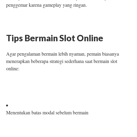
penggemar karena gameplay yang ringan.
Tips Bermain Slot Online
Agar pengalaman bermain lebih nyaman, pemain biasanya
menerapkan beberapa strategi sederhana saat bermain slot
online:
Menentukan batas modal sebelum bermain