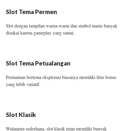
Slot Tema Permen
Slot dengan tampilan warna-warni dan simbol manis banyak
disukai karena gameplay yang santai.
Slot Tema Petualangan
Permainan bertema eksplorasi biasanya memiliki fitur bonus
yang lebih variatif.
Slot Klasik
Walaupun sederhana, slot klasik tetap memiliki banyak