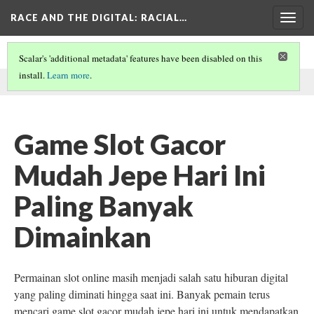
RACE AND THE DIGITAL
: RACIAL…
Togg
navig
Scalar's 'additional metadata' features have been disabled on this
install.
Learn more
.
This comment was written by admin on
26 May 2026
.
Game Slot Gacor
Mudah Jepe Hari Ini
Paling Banyak
Dimainkan
Permainan slot online masih menjadi salah satu hiburan digital
yang paling diminati hingga saat ini. Banyak pemain terus
mencari game slot gacor mudah jepe hari ini untuk mendapatkan