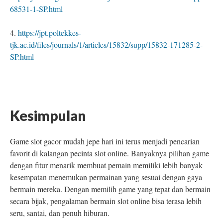
68531-1-SP.html
https://jpt.poltekkes-
tjk.ac.id/files/journals/1/articles/15832/supp/15832-171285-2-
SP.html
Kesimpulan
Game slot gacor mudah jepe hari ini terus menjadi pencarian
favorit di kalangan pecinta slot online. Banyaknya pilihan game
dengan fitur menarik membuat pemain memiliki lebih banyak
kesempatan menemukan permainan yang sesuai dengan gaya
bermain mereka. Dengan memilih game yang tepat dan bermain
secara bijak, pengalaman bermain slot online bisa terasa lebih
seru, santai, dan penuh hiburan.