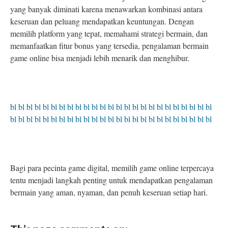
yang banyak diminati karena menawarkan kombinasi antara
keseruan dan peluang mendapatkan keuntungan. Dengan
memilih platform yang tepat, memahami strategi bermain, dan
memanfaatkan fitur bonus yang tersedia, pengalaman bermain
game online bisa menjadi lebih menarik dan menghibur.
bl
bl
bl
bl
bl
bl
bl
bl
bl
bl
bl
bl
bl
bl
bl
bl
bl
bl
bl
bl
bl
bl
bl
bl
bl
bl
bl
bl
bl
bl
bl
bl
bl
bl
bl
bl
bl
bl
bl
bl
bl
bl
bl
bl
bl
bl
bl
bl
bl
bl
Bagi para pecinta game digital, memilih game online terpercaya
tentu menjadi langkah penting untuk mendapatkan pengalaman
bermain yang aman, nyaman, dan penuh keseruan setiap hari.