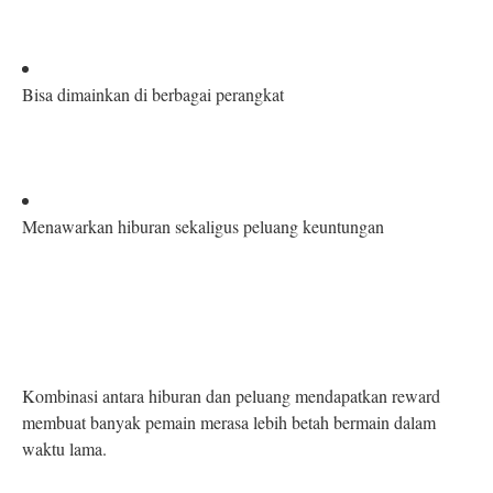
Bisa dimainkan di berbagai perangkat
Menawarkan hiburan sekaligus peluang keuntungan
Kombinasi antara hiburan dan peluang mendapatkan reward
membuat banyak pemain merasa lebih betah bermain dalam
waktu lama.