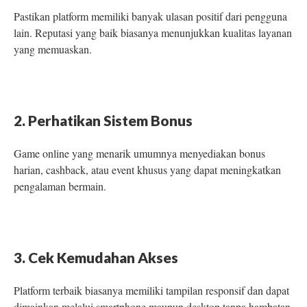
Pastikan platform memiliki banyak ulasan positif dari pengguna
lain. Reputasi yang baik biasanya menunjukkan kualitas layanan
yang memuaskan.
2. Perhatikan Sistem Bonus
Game online yang menarik umumnya menyediakan bonus
harian, cashback, atau event khusus yang dapat meningkatkan
pengalaman bermain.
3. Cek Kemudahan Akses
Platform terbaik biasanya memiliki tampilan responsif dan dapat
dimainkan melalui smartphone maupun desktop tanpa hambatan.