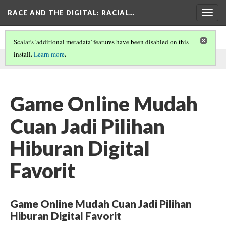
RACE AND THE DIGITAL
: RACIAL…
Togg
navig
Scalar's 'additional metadata' features have been disabled on this
install.
Learn more
.
This comment was written by admim on
23 May 2026
.
Game Online Mudah
Cuan Jadi Pilihan
Hiburan Digital
Favorit
Game Online Mudah Cuan Jadi Pilihan
Hiburan Digital Favorit