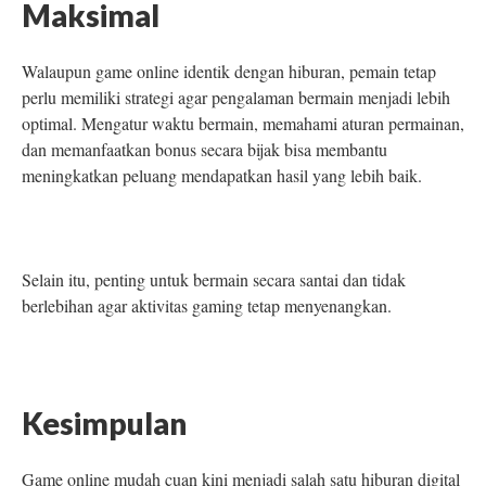
Maksimal
Walaupun game online identik dengan hiburan, pemain tetap
perlu memiliki strategi agar pengalaman bermain menjadi lebih
optimal. Mengatur waktu bermain, memahami aturan permainan,
dan memanfaatkan bonus secara bijak bisa membantu
meningkatkan peluang mendapatkan hasil yang lebih baik.
Selain itu, penting untuk bermain secara santai dan tidak
berlebihan agar aktivitas gaming tetap menyenangkan.
Kesimpulan
Game online mudah cuan kini menjadi salah satu hiburan digital