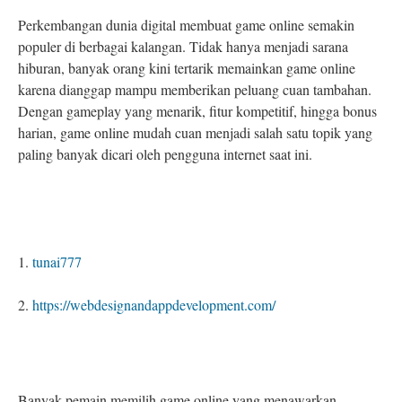
Perkembangan dunia digital membuat game online semakin
populer di berbagai kalangan. Tidak hanya menjadi sarana
hiburan, banyak orang kini tertarik memainkan game online
karena dianggap mampu memberikan peluang cuan tambahan.
Dengan gameplay yang menarik, fitur kompetitif, hingga bonus
harian, game online mudah cuan menjadi salah satu topik yang
paling banyak dicari oleh pengguna internet saat ini.
tunai777
https://webdesignandappdevelopment.com/
Banyak pemain memilih game online yang menawarkan