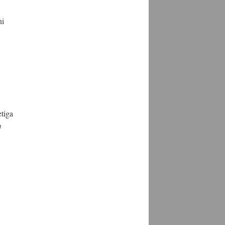
ni
tiga
m