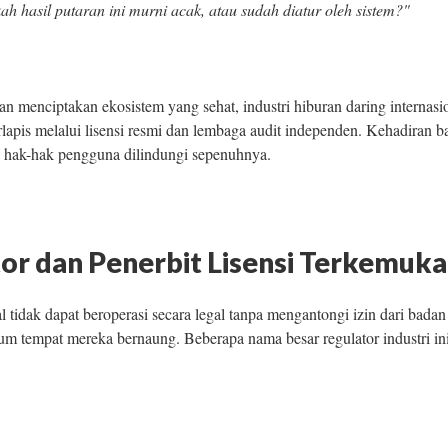
ah hasil putaran ini murni acak, atau sudah diatur oleh sistem?"
n menciptakan ekosistem yang sehat, industri hiburan daring internasi
apis melalui lisensi resmi dan lembaga audit independen. Kehadiran b
 hak-hak pengguna dilindungi sepenuhnya.
r dan Penerbit Lisensi Terkemuka
al tidak dapat beroperasi secara legal tanpa mengantongi izin dari badan
um tempat mereka bernaung. Beberapa nama besar regulator industri in