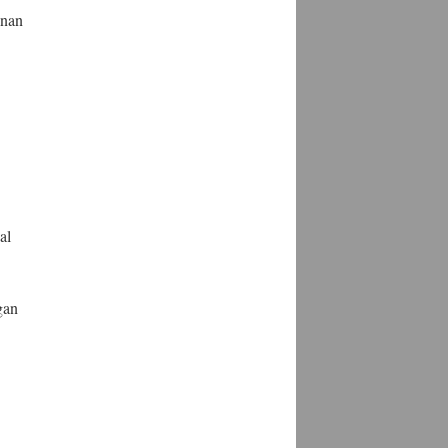
inan
al
gan