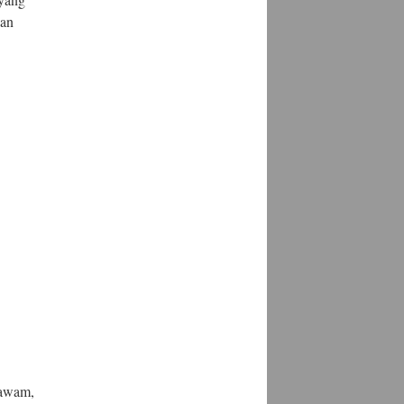
dan
 awam,