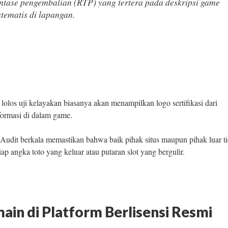
tase pengembalian (RTP) yang tertera pada deskripsi game
atematis di lapangan.
lolos uji kelayakan biasanya akan menampilkan logo sertifikasi dari
ormasi di dalam game.
Audit berkala memastikan bahwa baik pihak situs maupun pihak luar t
iap angka toto yang keluar atau putaran slot yang bergulir.
in di Platform Berlisensi Resmi