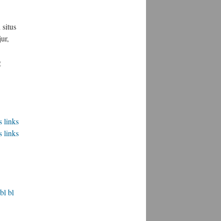
 situs
ur,
g
s
links
s
links
bl
bl