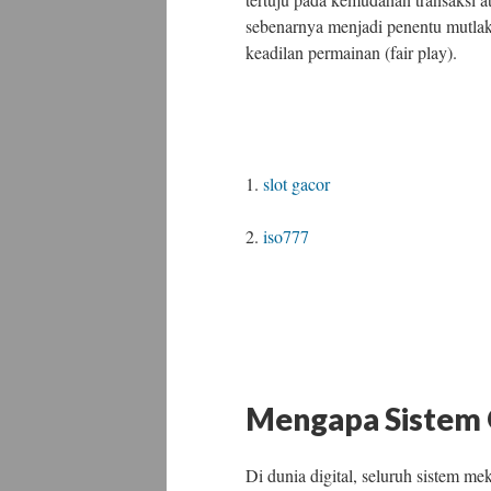
sebenarnya menjadi penentu mutlak a
keadilan permainan (fair play).
slot gacor
iso777
Mengapa Sistem 
Di dunia digital, seluruh sistem m