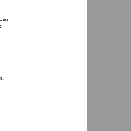
awasi
R
an