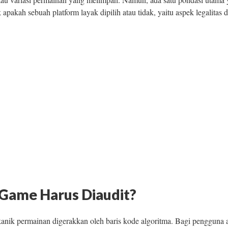
pakah sebuah platform layak dipilih atau tidak, yaitu aspek legalitas 
Game Harus Diaudit?
ekanik permainan digerakkan oleh baris kode algoritma. Bagi pengguna