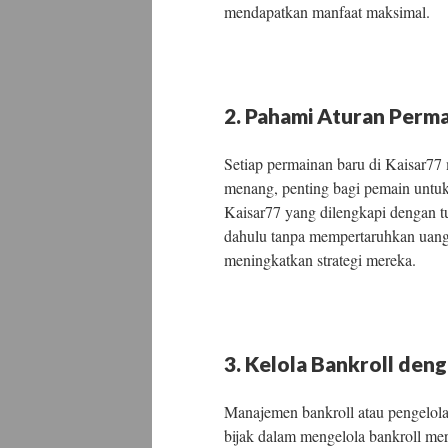
mendapatkan manfaat maksimal.
2. Pahami Aturan Perm
Setiap permainan baru di Kaisar7
menang, penting bagi pemain untu
Kaisar77 yang dilengkapi dengan t
dahulu tanpa mempertaruhkan uang 
meningkatkan strategi mereka.
3. Kelola Bankroll deng
Manajemen bankroll atau pengelola
bijak dalam mengelola bankroll me