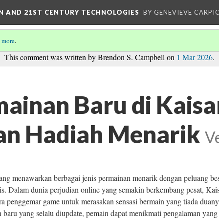
ON AND 21ST CENTURY TECHNOLOGIES
BY GENEVIEVE CARPIO
 more
.
This comment was written by Brendon S. Campbell on
1 Mar 2026
.
ainan Baru di Kaisa
n Hadiah Menarik
Ve
yang menawarkan berbagai jenis permainan menarik dengan peluang be
s. Dalam dunia perjudian online yang semakin berkembang pesat, Kai
para penggemar game untuk merasakan sensasi bermain yang tiada duany
baru yang selalu diupdate, pemain dapat menikmati pengalaman yang 