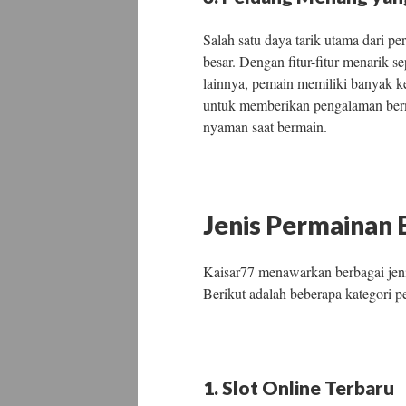
Salah satu daya tarik utama dari 
besar. Dengan fitur-fitur menarik se
lainnya, pemain memiliki banyak k
untuk memberikan pengalaman berm
nyaman saat bermain.
Jenis Permainan B
Kaisar77 menawarkan berbagai jeni
Berikut adalah beberapa kategori pe
1. Slot Online Terbaru