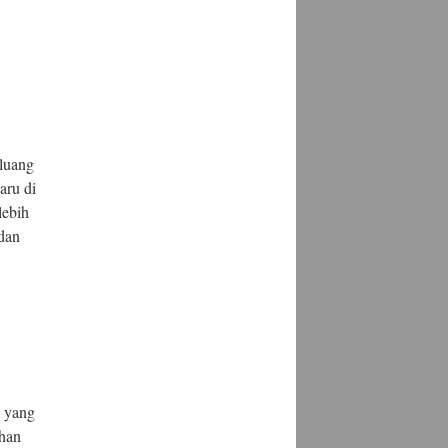
eluang
aru di
lebih
dan
n yang
uhan