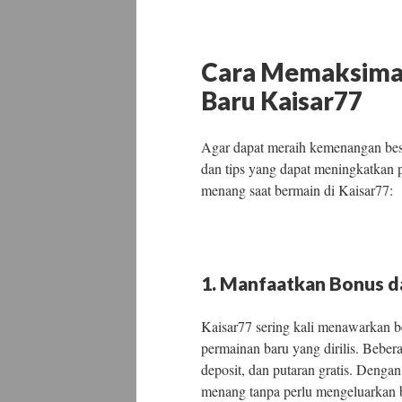
Cara Memaksimal
Baru Kaisar77
Agar dapat meraih kemenangan besa
dan tips yang dapat meningkatkan 
menang saat bermain di Kaisar77:
1. Manfaatkan Bonus d
Kaisar77 sering kali menawarkan b
permainan baru yang dirilis. Beber
deposit, dan putaran gratis. Deng
menang tanpa perlu mengeluarkan ba