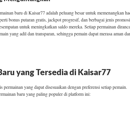
permainan baru di Kaisar77 adalah peluang besar untuk memenangkan ha
perti bonus putaran gratis, jackpot progresif, dan berbagai jenis promosi
esempatan untuk meningkatkan saldo mereka. Setiap permainan diranc
ain yang adil dan transparan, sehingga pemain dapat merasa aman da
aru yang Tersedia di Kaisar77
s permainan yang dapat disesuaikan dengan preferensi setiap pemain.
rmainan baru yang paling populer di platform ini: