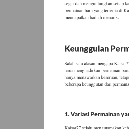
segar dan menguntungkan setiap kal
permainan baru yang tersedia di K
mendapatkan hadiah menarik.
Keunggulan Perma
Salah satu alasan mengapa Kaisar77
terus menghadirkan permainan baru
hanya menawarkan keseruan, tetapi
beberapa keunggulan dari permainan
1. Variasi Permainan ya
Kaisar77 selalu mengutamakan kebe