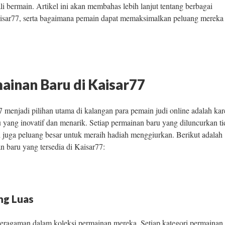
i bermain. Artikel ini akan membahas lebih lanjut tentang berbagai
aisar77, serta bagaimana pemain dapat memaksimalkan peluang mereka
inan Baru di Kaisar77
 menjadi pilihan utama di kalangan para pemain judi online adalah ka
 yang inovatif dan menarik. Setiap permainan baru yang diluncurkan t
 juga peluang besar untuk meraih hadiah menggiurkan. Berikut adalah
 baru yang tersedia di Kaisar77:
ng Luas
ragaman dalam koleksi permainan mereka. Setiap kategori permainan,