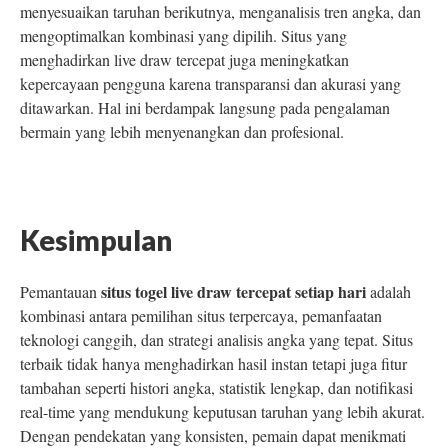
menyesuaikan taruhan berikutnya, menganalisis tren angka, dan
mengoptimalkan kombinasi yang dipilih. Situs yang
menghadirkan live draw tercepat juga meningkatkan
kepercayaan pengguna karena transparansi dan akurasi yang
ditawarkan. Hal ini berdampak langsung pada pengalaman
bermain yang lebih menyenangkan dan profesional.
Kesimpulan
situs togel live draw tercepat setiap hari
Pemantauan
adalah
kombinasi antara pemilihan situs terpercaya, pemanfaatan
teknologi canggih, dan strategi analisis angka yang tepat. Situs
terbaik tidak hanya menghadirkan hasil instan tetapi juga fitur
tambahan seperti histori angka, statistik lengkap, dan notifikasi
real-time yang mendukung keputusan taruhan yang lebih akurat.
Dengan pendekatan yang konsisten, pemain dapat menikmati