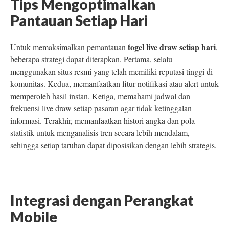
Tips Mengoptimalkan
Pantauan Setiap Hari
togel live draw setiap hari
Untuk memaksimalkan pemantauan
,
beberapa strategi dapat diterapkan. Pertama, selalu
menggunakan situs resmi yang telah memiliki reputasi tinggi di
komunitas. Kedua, memanfaatkan fitur notifikasi atau alert untuk
memperoleh hasil instan. Ketiga, memahami jadwal dan
frekuensi live draw setiap pasaran agar tidak ketinggalan
informasi. Terakhir, memanfaatkan histori angka dan pola
statistik untuk menganalisis tren secara lebih mendalam,
sehingga setiap taruhan dapat diposisikan dengan lebih strategis.
Integrasi dengan Perangkat
Mobile