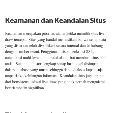
Keamanan dan Keandalan Situs
Keamanan merupakan prioritas utama ketika memilih situs live
draw tercepat. Situs yang handal memastikan bahwa setiap data
yang disiarkan telah diverifikasi secara internal dan terhubung
dengan sumber resmi. Penggunaan sistem enkripsi SSL,
autentikasi multi-level, dan protokol anti-bot membuat situs lebih
andal. Selain itu, histori lengkap setiap hasil togel disimpan
dalam database yang aman sehingga dapat diakses kapan saja
tanpa risiko kehilangan informasi. Keandalan situs juga terlihat
dari konsistensi jadwal live draw yang tidak pernah mengalami
keterlambatan signifikan.