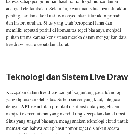
bahwa setiap pengumuman hasil nomor togel muncul tanpa
adanya keterlambatan. Selain itu, keamanan situs menjadi faktor
penting, terutama ketika situs menyediakan fitur akun pribadi
dan histori taruhan. Situs yang telah beroperasi lama dan
memiliki reputasi positif di komunitas togel biasanya menjadi
pilihan utama karena konsistensi mereka dalam menyajikan data
live draw secara cepat dan akurat.
Teknologi dan Sistem Live Draw
live draw
Kecepatan dalam
sangat bergantung pada teknologi
yang digunakan oleh situs. Sistem server yang kuat, integrasi
API resmi
dengan
, dan protokol distribusi data yang efisien
menjadi elemen utama yang mendukung kecepatan dan akurasi.
Situs yang unggul biasanya menggunakan teknologi cloud untuk
memastikan bahwa setiap hasil nomor togel disiarkan secara