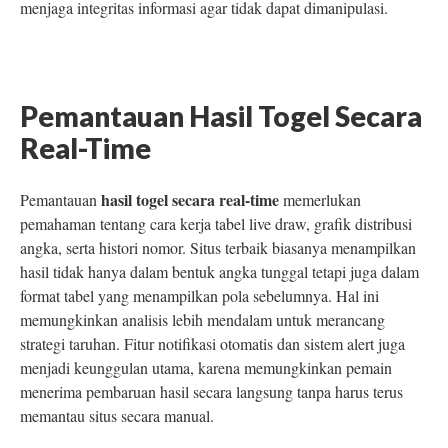
menjaga integritas informasi agar tidak dapat dimanipulasi.
Pemantauan Hasil Togel Secara
Real-Time
hasil togel secara real-time
Pemantauan
memerlukan
pemahaman tentang cara kerja tabel live draw, grafik distribusi
angka, serta histori nomor. Situs terbaik biasanya menampilkan
hasil tidak hanya dalam bentuk angka tunggal tetapi juga dalam
format tabel yang menampilkan pola sebelumnya. Hal ini
memungkinkan analisis lebih mendalam untuk merancang
strategi taruhan. Fitur notifikasi otomatis dan sistem alert juga
menjadi keunggulan utama, karena memungkinkan pemain
menerima pembaruan hasil secara langsung tanpa harus terus
memantau situs secara manual.