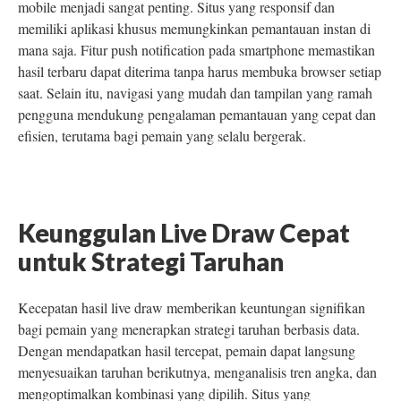
mobile menjadi sangat penting. Situs yang responsif dan
memiliki aplikasi khusus memungkinkan pemantauan instan di
mana saja. Fitur push notification pada smartphone memastikan
hasil terbaru dapat diterima tanpa harus membuka browser setiap
saat. Selain itu, navigasi yang mudah dan tampilan yang ramah
pengguna mendukung pengalaman pemantauan yang cepat dan
efisien, terutama bagi pemain yang selalu bergerak.
Keunggulan Live Draw Cepat
untuk Strategi Taruhan
Kecepatan hasil live draw memberikan keuntungan signifikan
bagi pemain yang menerapkan strategi taruhan berbasis data.
Dengan mendapatkan hasil tercepat, pemain dapat langsung
menyesuaikan taruhan berikutnya, menganalisis tren angka, dan
mengoptimalkan kombinasi yang dipilih. Situs yang