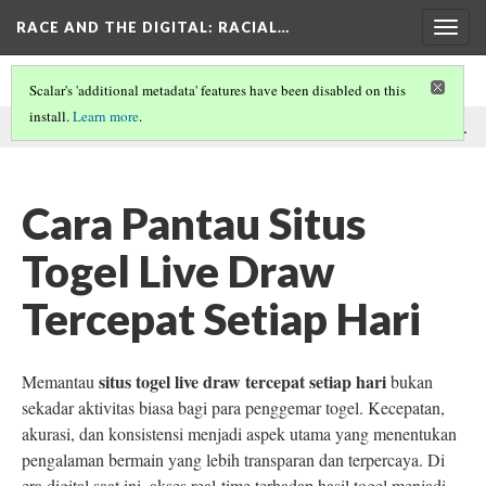
RACE AND THE DIGITAL
: RACIAL…
Togg
navig
Scalar's 'additional metadata' features have been disabled on this
install.
Learn more
.
This comment was written by Calvin H. Crossen on
8 May 2026
.
Cara Pantau Situs
Togel Live Draw
Tercepat Setiap Hari
situs togel live draw tercepat setiap hari
Memantau
bukan
sekadar aktivitas biasa bagi para penggemar togel. Kecepatan,
akurasi, dan konsistensi menjadi aspek utama yang menentukan
pengalaman bermain yang lebih transparan dan terpercaya. Di
era digital saat ini, akses real-time terhadap hasil togel menjadi