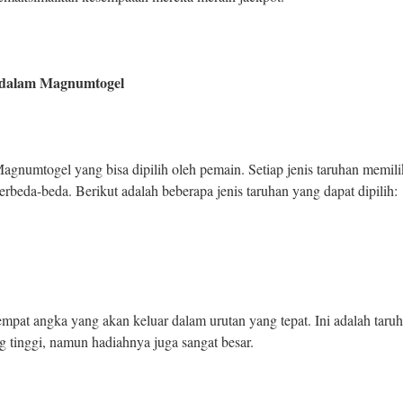
 dalam Magnumtogel
agnumtogel yang bisa dipilih oleh pemain. Setiap jenis taruhan memili
erbeda-beda. Berikut adalah beberapa jenis taruhan yang dapat dipilih:
mpat angka yang akan keluar dalam urutan yang tepat. Ini adalah taru
ng tinggi, namun hadiahnya juga sangat besar.