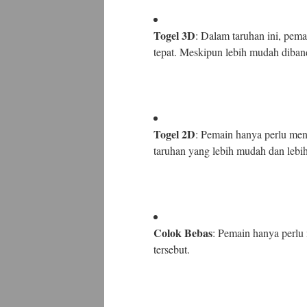
Togel 3D
: Dalam taruhan ini, pem
tepat. Meskipun lebih mudah diban
Togel 2D
: Pemain hanya perlu men
taruhan yang lebih mudah dan lebih
Colok Bebas
: Pemain hanya perlu
tersebut.