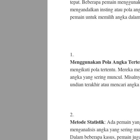
tepat. Beberapa pemain menggunaka
mengandalkan insting atau pola ang
pemain untuk memilih angka dala
Menggunakan Pola Angka Terte
mengikuti pola tertentu. Mereka m
angka yang sering muncul. Misaln
undian terakhir atau mencari angk
Metode Statistik
: Ada pemain yan
menganalisis angka yang sering mu
Dalam beberapa kasus, pemain jug