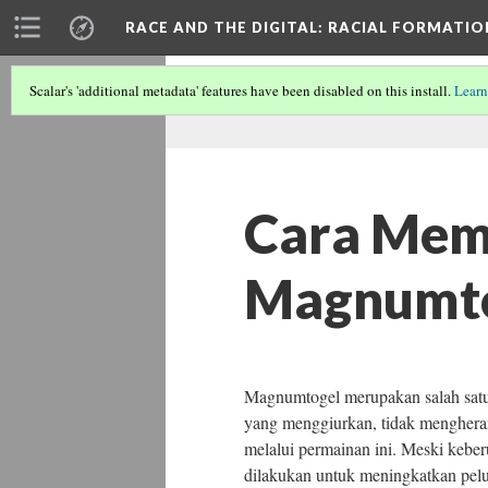
RACE AND THE DIGITAL
: RACIAL FORMATI
Scalar's 'additional metadata' features have been disabled on this install.
Learn
Cara Mem
Magnumto
Magnumtogel merupakan salah satu 
yang menggiurkan, tidak menghera
melalui permainan ini. Meski keber
dilakukan untuk meningkatkan pel