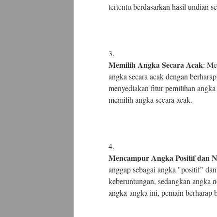
tertentu berdasarkan hasil undian 
Memilih Angka Secara Acak
: Me
angka secara acak dengan berharap
menyediakan fitur pemilihan angka
memilih angka secara acak.
Mencampur Angka Positif dan N
anggap sebagai angka "positif" da
keberuntungan, sedangkan angka n
angka-angka ini, pemain berharap 