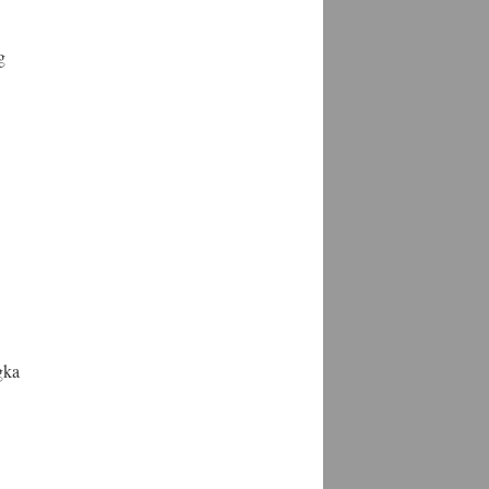
g
gka