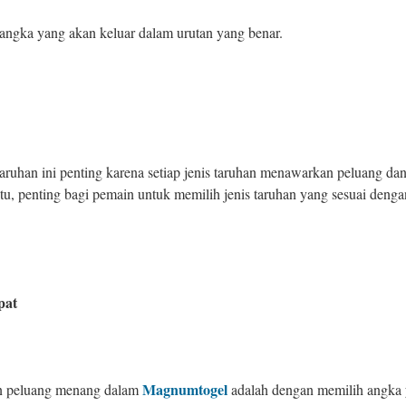
angka yang akan keluar dalam urutan yang benar.
aruhan ini penting karena setiap jenis taruhan menawarkan peluang da
tu, penting bagi pemain untuk memilih jenis taruhan yang sesuai denga
pat
Magnumtogel
an peluang menang dalam
adalah dengan memilih angka