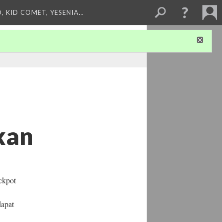
, KID COMET, YESENIA…
kan
ckpot
dapat