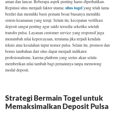
aman dan lancar. Beberapa aspek penting harus diperhatikan.
situs togel
Reputasi situs menjadi faktor utama;
yang telah lama
berdiri dan memiliki basis pemain besar biasanya memiliki
sistem keamanan yang teruji. Selain itu, kecepatan verifikasi
deposit sangat penting agar saldo tersedia seketika setelah
transfer pulsa. Layanan customer service yang responsif juga
menambah nilai kepercayaan, terutama jika terjadi kendala
teknis atau kesalahan input nomor pulsa. Selain itu, promosi dan
bonus tambahan dari situs dapat menjadi indikator
profesionalisme, karena platform yang serius akan selalu
memberikan nilai tambah bagi pemainnya tanpa memotong
modal deposit.
Strategi Bermain Togel untuk
Memaksimalkan Deposit Pulsa