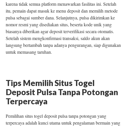
karena tidak semua platform menawarkan fasilitas ini. Setelah
itu, pemain dapat masuk ke menu deposit dan memilih metode
pulsa sebagai sumber dana. Selanjutnya, pulsa dikirimkan ke
nomor resmi yang disediakan situs, beserta kode unik yang
biasanya diberikan agar deposit terverifikasi secara otomatis.
Setelah sistem mengkonfirmasi transaksi, saldo akun akan
langsung bertambah tanpa adanya pengurangan, siap digunakan
untuk memasang taruhan.
Tips Memilih Situs Togel
Deposit Pulsa Tanpa Potongan
Terpercaya
Pemilihan situs togel deposit pulsa tanpa potongan yang
terpercaya adalah kunci utama untuk pengalaman bermain yang