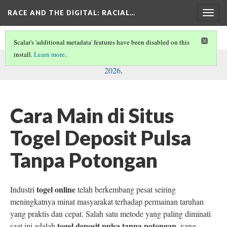
RACE AND THE DIGITAL
: RACIAL…
Togg
navig
Scalar's 'additional metadata' features have been disabled on this
install.
Learn more
.
This comment was written by Christopher T. Shaffer on
8 May
2026
.
Cara Main di Situs
Togel Deposit Pulsa
Tanpa Potongan
togel online
Industri
telah berkembang pesat seiring
meningkatnya minat masyarakat terhadap permainan taruhan
yang praktis dan cepat. Salah satu metode yang paling diminati
togel deposit pulsa tanpa potongan
saat ini adalah
, yang