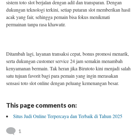
sistem toto slot berjalan dengan adil dan transparan. Dengan
dukungan teknologi terkini, setiap putaran slot memberikan hasil
acak yang fair, sehingga pemain bisa fokus menikmati
permainan tanpa rasa khawatir.
Ditambah lagi, layanan transaksi cepat, bonus promosi menarik,
serta dukungan customer service 24 jam semakin menambah
kenyamanan bermain. Tak heran jika Birutoto kini menjadi salah
satu tujuan favorit bagi para pemain yang ingin merasakan
sensasi toto slot online dengan peluang kemenangan besar.
This page comments on:
Situs Judi Online Terpercaya dan Terbaik di Tahun 2025
1