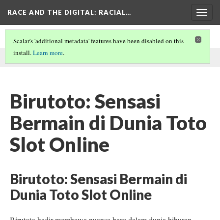
RACE AND THE DIGITAL
: RACIAL…
Togg
navig
Scalar's 'additional metadata' features have been disabled on this
install.
Learn more
.
This comment was written by loopyna on
26 Sep 2025
.
Birutoto: Sensasi
Bermain di Dunia Toto
Slot Online
Birutoto: Sensasi Bermain di
Dunia Toto Slot Online
Birutoto hadir membawa nuansa baru dalam dunia hiburan