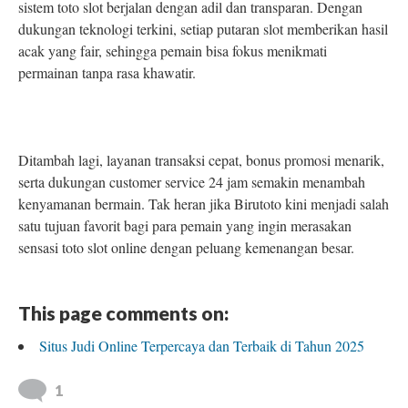
sistem toto slot berjalan dengan adil dan transparan. Dengan
dukungan teknologi terkini, setiap putaran slot memberikan hasil
acak yang fair, sehingga pemain bisa fokus menikmati
permainan tanpa rasa khawatir.
Ditambah lagi, layanan transaksi cepat, bonus promosi menarik,
serta dukungan customer service 24 jam semakin menambah
kenyamanan bermain. Tak heran jika Birutoto kini menjadi salah
satu tujuan favorit bagi para pemain yang ingin merasakan
sensasi toto slot online dengan peluang kemenangan besar.
This page comments on:
Situs Judi Online Terpercaya dan Terbaik di Tahun 2025
1