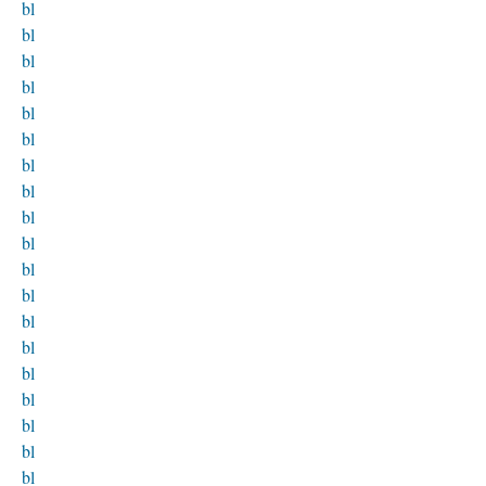
bl
bl
bl
bl
bl
bl
bl
bl
bl
bl
bl
bl
bl
bl
bl
bl
bl
bl
bl