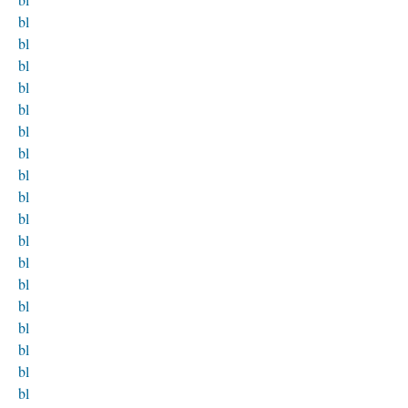
bl
bl
bl
bl
bl
bl
bl
bl
bl
bl
bl
bl
bl
bl
bl
bl
bl
bl