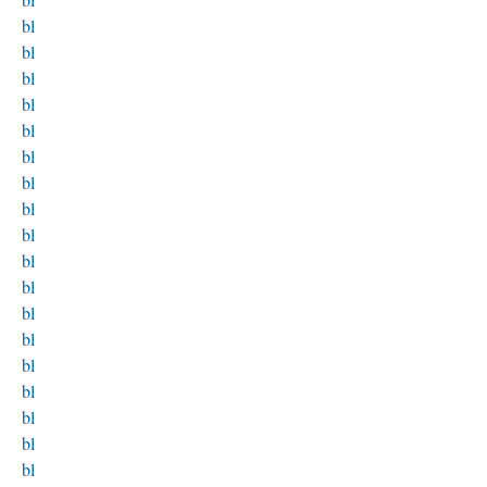
bl
bl
bl
bl
bl
bl
bl
bl
bl
bl
bl
bl
bl
bl
bl
bl
bl
bl