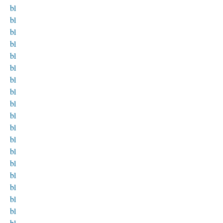
bl
bl
bl
bl
bl
bl
bl
bl
bl
bl
bl
bl
bl
bl
bl
bl
bl
bl
bl