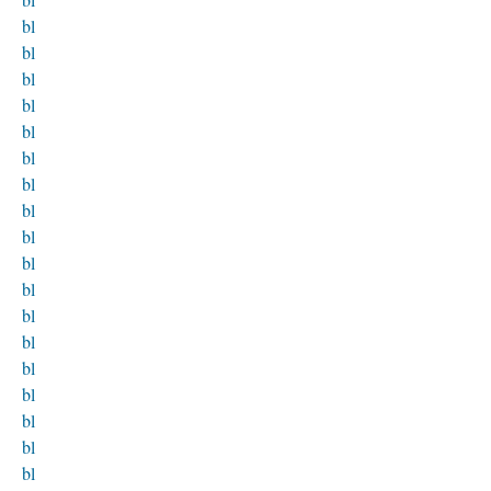
bl
bl
bl
bl
bl
bl
bl
bl
bl
bl
bl
bl
bl
bl
bl
bl
bl
bl