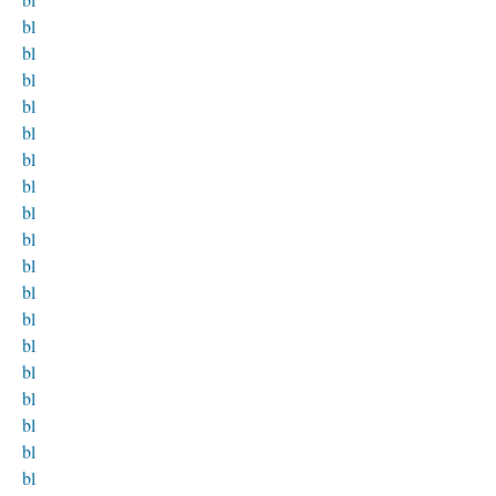
bl
bl
bl
bl
bl
bl
bl
bl
bl
bl
bl
bl
bl
bl
bl
bl
bl
bl