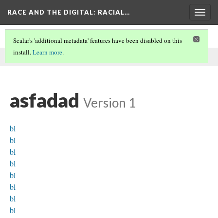
RACE AND THE DIGITAL
: RACIAL…
Togg
navig
Scalar's 'additional metadata' features have been disabled on this
install.
Learn more
.
This comment was written by gabriel on
13 Jan 2026
.
asfadad
Version 1
bl
bl
bl
bl
bl
bl
bl
bl