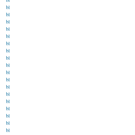
bl
bl
bl
bl
bl
bl
bl
bl
bl
bl
bl
bl
bl
bl
bl
bl
bl
bl