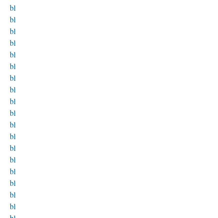
bl
bl
bl
bl
bl
bl
bl
bl
bl
bl
bl
bl
bl
bl
bl
bl
bl
bl
bl