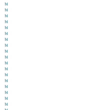
bl
bl
bl
bl
bl
bl
bl
bl
bl
bl
bl
bl
bl
bl
bl
bl
bl
bl
bl