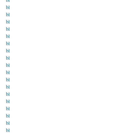
bl
bl
bl
bl
bl
bl
bl
bl
bl
bl
bl
bl
bl
bl
bl
bl
bl
bl