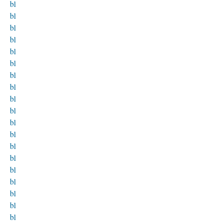
bl
bl
bl
bl
bl
bl
bl
bl
bl
bl
bl
bl
bl
bl
bl
bl
bl
bl
bl