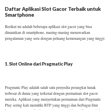
Daftar Aplikasi Slot Gacor Terbaik untuk
Smartphone
Berikut ini adalah beberapa aplikasi slot gacor yang bisa
dimainkan di smartphone, masing-masing menawarkan
pengalaman yang seru dengan peluang kemenangan yang tinggi:
1.
Slot Online dari Pragmatic Play
Pragmatic Play adalah salah satu penyedia perangkat lunak
terbesar di dunia yang terkenal dengan permainan slot gacor
mereka. Aplikasi yang menyertakan permainan dari Pragmatic
Play sering kali memiliki RTP yang tinggi dan berbagai fitur