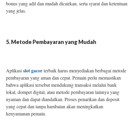
bonus yang adil dan mudah dicairkan, serta syarat dan ketentuan
yang jelas.
5.
Metode Pembayaran yang Mudah
slot gacor
Aplikasi
terbaik harus menyediakan berbagai metode
pembayaran yang aman dan cepat. Pemain perlu memastikan
bahwa aplikasi tersebut mendukung transaksi melalui bank
lokal, dompet digital, atau metode pembayaran lainnya yang
nyaman dan dapat diandalkan. Proses penarikan dan deposit
yang cepat dan tanpa hambatan akan meningkatkan
kenyamanan pemain.