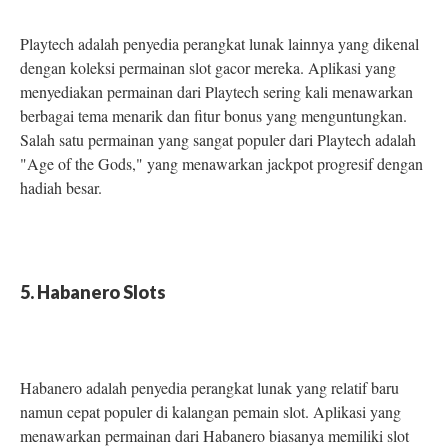
Playtech adalah penyedia perangkat lunak lainnya yang dikenal
dengan koleksi permainan slot gacor mereka. Aplikasi yang
menyediakan permainan dari Playtech sering kali menawarkan
berbagai tema menarik dan fitur bonus yang menguntungkan.
Salah satu permainan yang sangat populer dari Playtech adalah
"Age of the Gods," yang menawarkan jackpot progresif dengan
hadiah besar.
5.
Habanero Slots
Habanero adalah penyedia perangkat lunak yang relatif baru
namun cepat populer di kalangan pemain slot. Aplikasi yang
menawarkan permainan dari Habanero biasanya memiliki slot