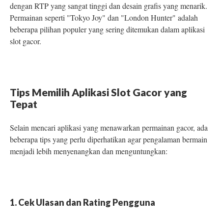
dengan RTP yang sangat tinggi dan desain grafis yang menarik.
Permainan seperti "Tokyo Joy" dan "London Hunter" adalah
beberapa pilihan populer yang sering ditemukan dalam aplikasi
slot gacor.
Tips Memilih Aplikasi Slot Gacor yang
Tepat
Selain mencari aplikasi yang menawarkan permainan gacor, ada
beberapa tips yang perlu diperhatikan agar pengalaman bermain
menjadi lebih menyenangkan dan menguntungkan:
1.
Cek Ulasan dan Rating Pengguna