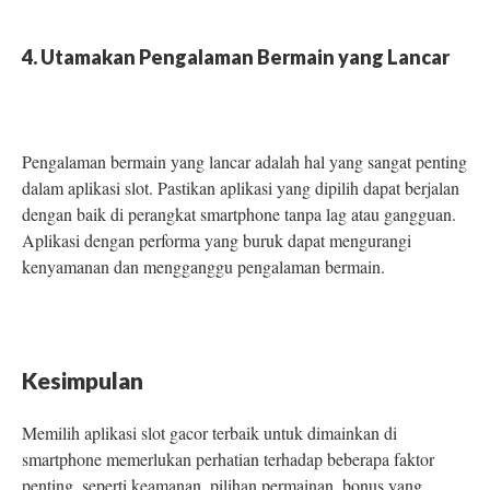
4.
Utamakan Pengalaman Bermain yang Lancar
Pengalaman bermain yang lancar adalah hal yang sangat penting
dalam aplikasi slot. Pastikan aplikasi yang dipilih dapat berjalan
dengan baik di perangkat smartphone tanpa lag atau gangguan.
Aplikasi dengan performa yang buruk dapat mengurangi
kenyamanan dan mengganggu pengalaman bermain.
Kesimpulan
Memilih aplikasi slot gacor terbaik untuk dimainkan di
smartphone memerlukan perhatian terhadap beberapa faktor
penting, seperti keamanan, pilihan permainan, bonus yang